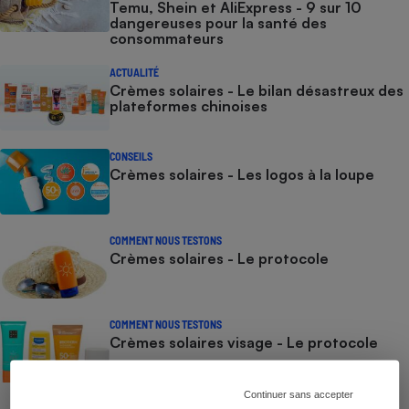
Temu, Shein et AliExpress - 9 sur 10
dangereuses pour la santé des
consommateurs
ACTUALITÉ
Crèmes solaires - Le bilan désastreux des
plateformes chinoises
CONSEILS
Crèmes solaires - Les logos à la loupe
COMMENT NOUS TESTONS
Crèmes solaires - Le protocole
COMMENT NOUS TESTONS
Crèmes solaires visage - Le protocole
Continuer sans accepter