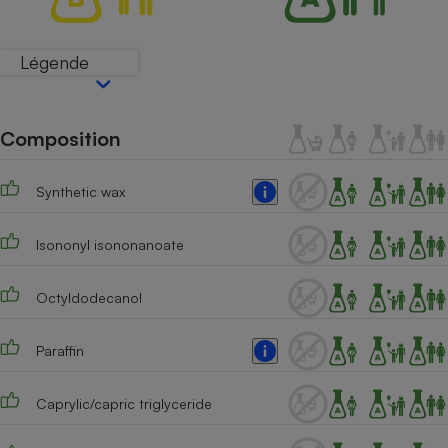
Téléphone mobile -
Smartphone
Plaque de cuisson à
Légende
induction
Composition
Climatiseur -
Ventilateur
Synthetic wax
Antivirus
Isononyl isononanoate
Climatiseur -
Ventilateur
Octyldodecanol
Paraffin
Caprylic/capric triglyceride