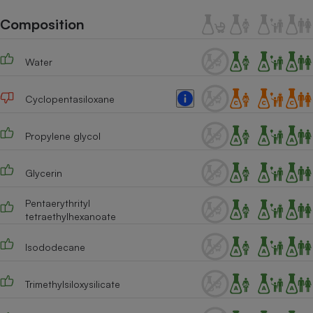
Téléphone mobile -
Smartphone
Composition
Plaque de cuisson à
induction
Water
Cyclopentasiloxane
Climatiseur -
Ventilateur
Propylene glycol
Antivirus
Glycerin
Climatiseur -
Ventilateur
Pentaerythrityl
tetraethylhexanoate
Isododecane
Trimethylsiloxysilicate