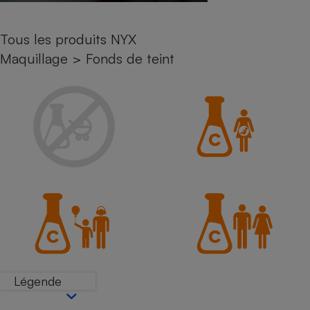
Petit électroménager - U
Complément
Tous les produits NYX
alimentaire
Mutuelle
Maquillage
>
Fonds de teint
Assurance emprunteur
Matelas
Champagne
bouteille
Banque en 
Téléviseur
Antimoustique
Lave-linge
Radiateur électrique
Légende