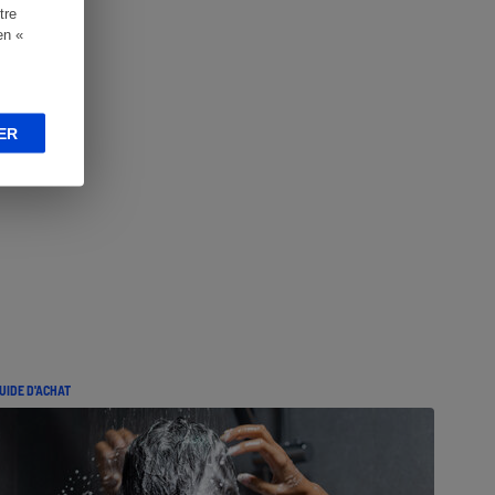
tre
en «
ER
UIDE D'ACHAT