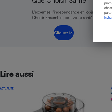
Que Choisir Santé
promo
choix
L'expertise, l'indépendance et l'objectivité de
param
Choisir Ensemble pour votre santé.
Polit
Cliquez ici
Lire aussi
ACTUALITÉ