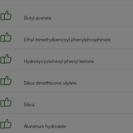
Radiateur électrique
Butyl acetate
Téléphone mobile -
Smartphone
Plaque de cuisson à
induction
Ethyl trimethylbenzoyl phenylphosphinate
Hydroxycyclohexyl phenyl ketone
Climatiseur -
Ventilateur
Silica dimethicone silylate
Antivirus
Climatiseur -
Ventilateur
Silica
Aluminum hydroxide