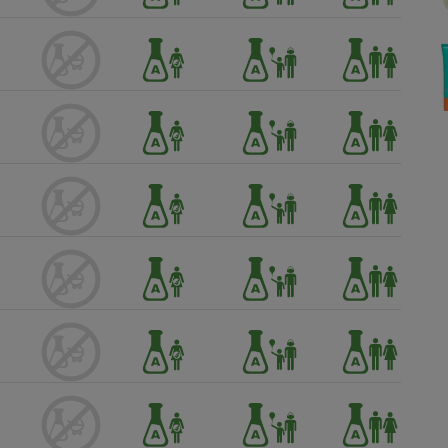
Électricité - Gaz
Appareil photo
numérique
Four encastrable
Lessive
Aspirateur