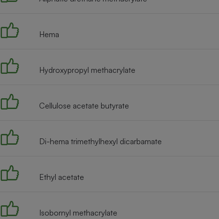
Internet
Gros électroménager
Téléphonie
Hema
Petit électroménager 
Complément
alimentaire
Mutuelle
Hydroxypropyl methacrylate
Assurance emprunteu
Cellulose acetate butyrate
Matelas
Champa
boutei
Di-hema trimethylhexyl dicarbamate
Banque 
Téléviseur
Antimoustique
Lave-linge
Ethyl acetate
Isobornyl methacrylate