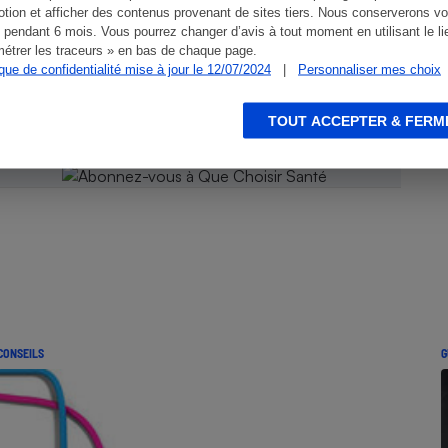
tion et afficher des contenus provenant de sites tiers. Nous conserverons vo
 pendant 6 mois. Vous pourrez changer d’avis à tout moment en utilisant le li
 Que
étrer les traceurs » en bas de chaque page.
ique de confidentialité mise à jour le 12/07/2024
|
Personnaliser mes choix
TOUT ACCEPTER & FERM
CONSEILS
G