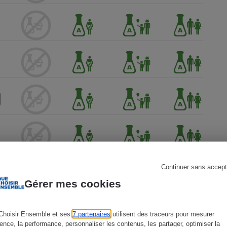
s
Réfrigérateur
Continuer sans accept
Gérer mes cookies
Choisir Ensemble et ses
7 partenaires
utilisent des traceurs pour mesurer
ience, la performance, personnaliser les contenus, les partager, optimiser la