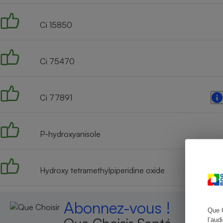
Ci 15850
Cafetière à expresso
Ci 75470
Ci 77891
P-hydroxyanisole
Robot ménager
Hydroxy tetramethylpiperidine oxide
Abonnez-vous !
Que 
l’aud