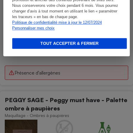
promotion et afficher des contenus provenant de sites tiers.
Nous conserverons votre choix pendant 6 mois. Vous pourrez
changer d’avis à tout moment en utilisant le lien « paramétrer
les traceurs » en bas de chaque page.
Politique de confidentialité mise à jour le 12/07/2024
Personnaliser mes choix
TOUT ACCEPTER & FERMER
Présence d'allergènes
PEGGY SAGE - Peggy must have - Palette
ombre à paupières
Maquillage - Ombres à paupières