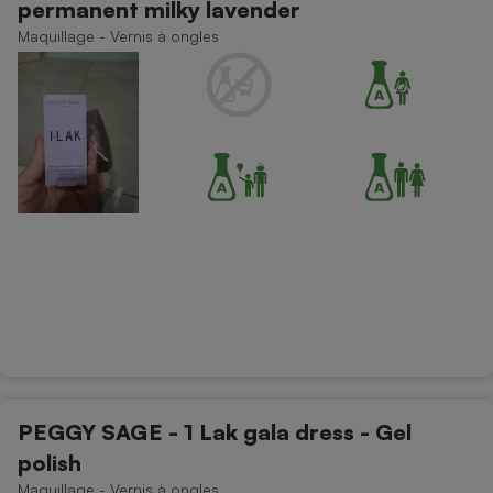
permanent milky lavender
Téléphone mobile -
Smartphone
Maquillage - Vernis à ongles
Plaque de cuisson à
induction
Climatiseur -
Ventilateur
Antivirus
Climatiseur -
Ventilateur
PEGGY SAGE - 1 Lak gala dress - Gel
polish
Maquillage - Vernis à ongles