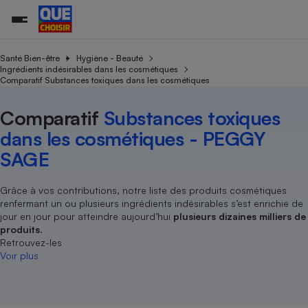
Santé Bien-être
Hygiène - Beauté
Ingrédients indésirables dans les cosmétiques
Comparatif Substances toxiques dans les cosmétiques
Additifs a
Comparate
Comparatif
Comparateu
Comparatif
Comparateu
Comparatif
Comparati
Substances
Toutes les actualités
Tous les services
Tous nos combats
L’association
Organismes de défense 
Train
supermarc
cosmétiqu
Comparatif
Substances toxiques
Comparateu
Achat - Vente - Travaux
Démarche administrative
Enquêtes
Nos actions
Nos missions
Système judiciaire
Transport aérien
gratuit
dans les cosmétiques - PEGGY
Copropriété
Famille
Guides d'achat
Nos grandes victoires
Notre méthodologie
SAGE
Location
Senior
Comparateu
Comparate
Comparati
Comparatif
Comparate
Comparatif
Comparatif
Conseils
Les billets de la présidente
Notre financement
supermarc
électrique
Service marchand
Magasin - Grande surfac
Sport
Soumettre un litige
Grâce à vos contributions, notre liste des produits cosmétiques
Brèves
Nos associations locales
Nos partenaires
Air
renfermant un ou plusieurs ingrédients indésirables s’est enrichie de
Marketing - Fidélisation
Vacances - Tourisme
Lettres types
Nous rejoindre
Nous rejoindre
jour en jour pour atteindre aujourd’hui
plusieurs dizaines milliers de
Déchet
Méthode de vente - Abu
produits
.
Rencontrer une association locale
Comparate
Comparatif
Comparatif
Comparatif
Comparatif
En savoir plus sur Que Choisir Ensemble
Retrouvez-les
Eau
s
Agriculture
Achat - Vente - Location
Voir plus
Energie
Nutrition
Assurance auto
-nous ?
Produit alimentaire
Carburant
Comparati
Comparati
Comparati
Comparate