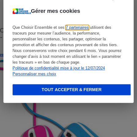
Gérer mes cookies
Que Choisir Ensemble et ses
7 partenaires
utilisent des
Cafetière à capsules zéro déchet CoffeeB (vidéo)
traceurs pour mesurer l’audience, la performance,
- Premières impressions
personnaliser les contenus, les partager, optimiser la
promotion et afficher des contenus provenant de sites tiers.
Nous conserverons votre choix pendant 6 mois. Vous pourrez
CONSEILS
changer d’avis à tout moment en utilisant le lien « paramétrer
les traceurs » en bas de chaque page.
Politique de confidentialité mise à jour le 12/07/2024
Personnaliser mes choix
TOUT ACCEPTER & FERMER