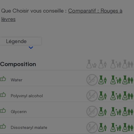
Téléphone mobile -
Smartphone
Que Choisir vous conseille :
Comparatif : Rouges à
Plaque de cuisson à
induction
lèvres
Légende
Climatiseur -
Ventilateur
Composition
Antivirus
Climatiseur -
Water
Ventilateur
Polyvinyl alcohol
Glycerin
Diisostearyl malate