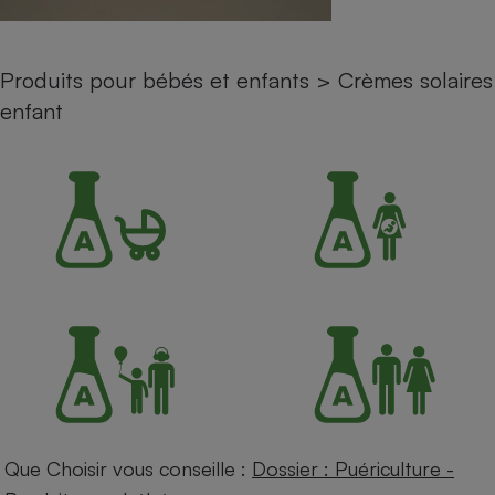
Petit électroménager - U
Complément
alimentaire
Produits pour bébés et enfants
>
Crèmes solaires
Mutuelle
Assurance emprunteur
enfant
Matelas
Champagne
bouteille
Banque en 
Téléviseur
Antimoustique
Lave-linge
Radiateur électrique
Que Choisir vous conseille :
Dossier : Puériculture -