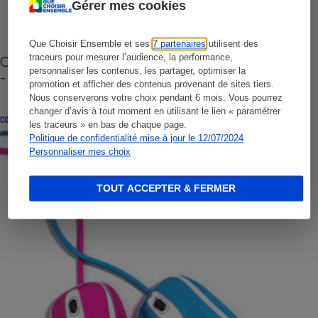
Gérer mes cookies
Que Choisir Ensemble et ses
7 partenaires
utilisent des
traceurs pour mesurer l’audience, la performance,
Cafetière à capsules zéro déchet CoffeeB (vidéo)
personnaliser les contenus, les partager, optimiser la
- Premières impressions
promotion et afficher des contenus provenant de sites tiers.
Nous conserverons votre choix pendant 6 mois. Vous pourrez
changer d’avis à tout moment en utilisant le lien « paramétrer
CONSEILS
les traceurs » en bas de chaque page.
Politique de confidentialité mise à jour le 12/07/2024
Personnaliser mes choix
TOUT ACCEPTER & FERMER