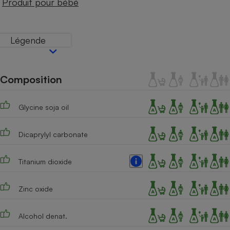
Produit pour bébé
Téléphone mobile -
Smartphone
Plaque de cuisson à
induction
Légende
Climatiseur -
Composition
Ventilateur
Glycine soja oil
Antivirus
Climatiseur -
Dicaprylyl carbonate
Ventilateur
Titanium dioxide
Zinc oxide
Alcohol denat.