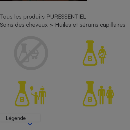
Petit électroménager - U
Complément
Tous les produits PURESSENTIEL
alimentaire
Mutuelle
Soins des cheveux
>
Huiles et sérums capillaires
Assurance emprunteur
Matelas
Champagne
bouteille
Banque en 
Téléviseur
Antimoustique
Lave-linge
Radiateur électrique
Légende