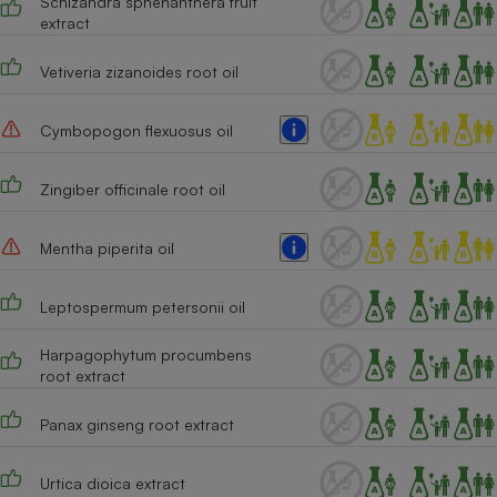
Schizandra sphenanthera fruit
extract
Cafetière à expressos
Vetiveria zizanoides root oil
Cymbopogon flexuosus oil
Zingiber officinale root oil
Mentha piperita oil
Robot ménager
Leptospermum petersonii oil
Harpagophytum procumbens
root extract
Panax ginseng root extract
Urtica dioica extract