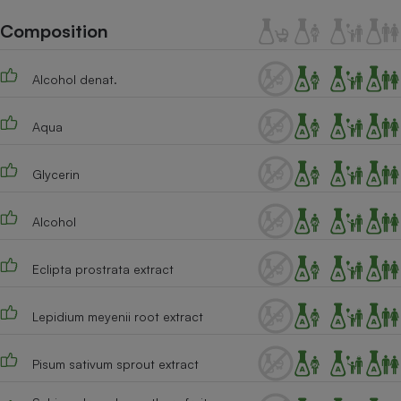
Téléphone mobile -
Smartphone
Composition
Plaque de cuisson à
induction
Alcohol denat.
Aqua
Climatiseur -
Ventilateur
Glycerin
Antivirus
Alcohol
Climatiseur -
Ventilateur
Eclipta prostrata extract
Lepidium meyenii root extract
Pisum sativum sprout extract