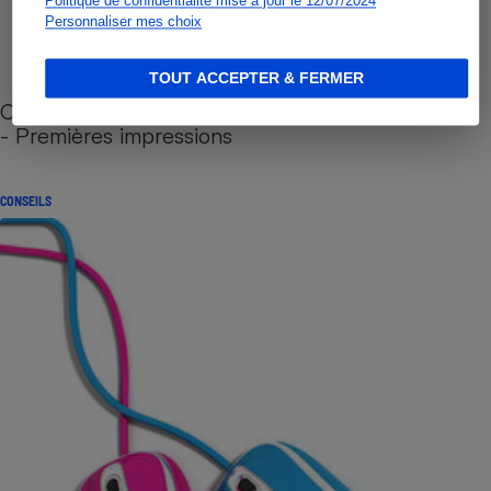
Politique de confidentialité mise à jour le 12/07/2024
Personnaliser mes choix
TOUT ACCEPTER & FERMER
Cafetière à capsules zéro déchet CoffeeB (vidéo)
- Premières impressions
CONSEILS