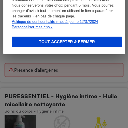
promotion et afficher des contenus provenant de sites tiers.
Nous conserverons votre choix pendant 6 mois. Vous pourrez
changer d’avis à tout moment en utilisant le lien « paramétrer
les traceurs » en bas de chaque page.
Politique de confidentialité mise à jour le 12/07/2024
Personnaliser mes choix
TOUT ACCEPTER & FERMER
Présence d'allergènes
PURESSENTIEL - Hygiène intime - Huile
micellaire nettoyante
Soins du corps - Hygiène intime