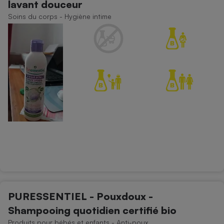
lavant douceur
Téléphone mobile -
Smartphone
Soins du corps - Hygiène intime
Plaque de cuisson à
induction
Climatiseur -
Ventilateur
Antivirus
Climatiseur -
Ventilateur
PURESSENTIEL - Pouxdoux -
Shampooing quotidien certifié bio
Produits pour bébés et enfants - Anti-poux