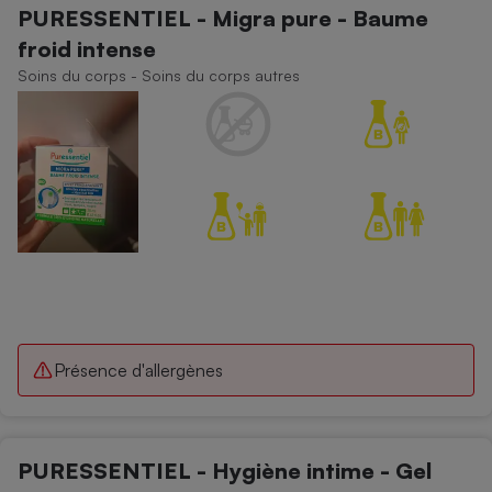
PURESSENTIEL - Migra pure - Baume
Petit électroménager - U
froid intense
Complément
alimentaire
Soins du corps - Soins du corps autres
Mutuelle
Assurance emprunteur
Matelas
Champagne
bouteille
Banque en 
Téléviseur
Antimoustique
Lave-linge
Présence d'allergènes
Radiateur électrique
PURESSENTIEL - Hygiène intime - Gel