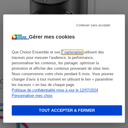
Continuer sans accepter
Gérer mes cookies
Que Choisir Ensemble et ses
7 partenaires
utilisent des
traceurs pour mesurer l’audience, la performance,
personnaliser les contenus, les partager, optimiser la
promotion et afficher des contenus provenant de sites tiers.
Nous conserverons votre choix pendant 6 mois. Vous pourrez
changer d’avis à tout moment en utilisant le lien « paramétrer
Cafetière à capsules zéro déchet CoffeeB (vidéo)
les traceurs » en bas de chaque page.
- Premières impressions
Politique de confidentialité mise à jour le 12/07/2024
Personnaliser mes choix
CONSEILS
TOUT ACCEPTER & FERMER