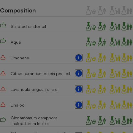
Téléphone mobile -
Smartphone
Composition
Plaque de cuisson à
induction
Sulfated castor oil
Aqua
Climatiseur -
Ventilateur
Limonene
Antivirus
Citrus aurantium dulcis peel oil
Climatiseur -
Ventilateur
Lavandula angustifolia oil
Linalool
Cinnamomum camphora
linalooliferum leaf oil