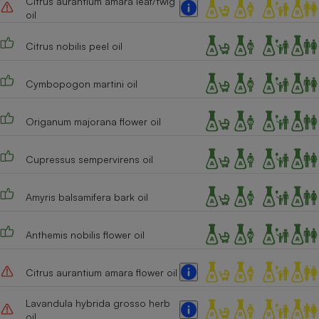
Citrus aurantium amara leaf/twig
oil
Cafetière à expressos
Citrus nobilis peel oil
Cymbopogon martini oil
Origanum majorana flower oil
Cupressus sempervirens oil
Robot ménager
Amyris balsamifera bark oil
Anthemis nobilis flower oil
Citrus aurantium amara flower oil
Lavandula hybrida grosso herb
oil