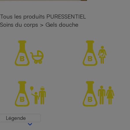
Petit électroménager - U
Complément
Tous les produits PURESSENTIEL
alimentaire
Mutuelle
Soins du corps
>
Gels douche
Assurance emprunteur
Matelas
Champagne
bouteille
Banque en 
Téléviseur
Antimoustique
Lave-linge
Radiateur électrique
Légende