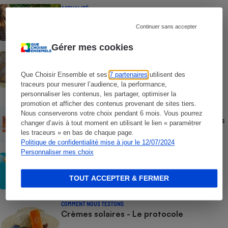
ACTUALITÉ
Les moustiques vont-ils s’habituer au
répulsif le plus efficace ?
Continuer sans accepter
Gérer mes cookies
ACTION QUE CHOISIR ENSEMBLE
Test des crèmes solaires vendues sur
Temu, Shein et AliExpress - 9 sur 10
Que Choisir Ensemble et ses
7 partenaires
utilisent des
dangereuses pour la santé des
traceurs pour mesurer l’audience, la performance,
consommateurs
personnaliser les contenus, les partager, optimiser la
promotion et afficher des contenus provenant de sites tiers.
ACTUALITÉ
Nous conserverons votre choix pendant 6 mois. Vous pourrez
Crèmes solaires - Le bilan désastreux des
changer d’avis à tout moment en utilisant le lien « paramétrer
plateformes chinoises
les traceurs » en bas de chaque page.
Politique de confidentialité mise à jour le 12/07/2024
Personnaliser mes choix
CONSEILS
Crèmes solaires - Les logos à la loupe
TOUT ACCEPTER & FERMER
COMMENT NOUS TESTONS
Crèmes solaires - Le protocole