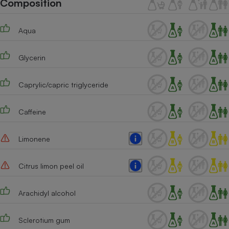
Composition
Téléphone mobile -
Smartphone
Plaque de cuisson à
Aqua
induction
Glycerin
Climatiseur -
Ventilateur
Caprylic/capric triglyceride
Caffeine
Antivirus
Climatiseur -
Limonene
Ventilateur
Citrus limon peel oil
Arachidyl alcohol
Sclerotium gum