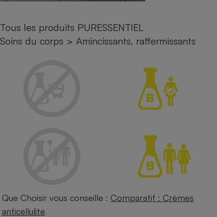
Petit électroménager - U
Complément
Tous les produits PURESSENTIEL
alimentaire
Mutuelle
Soins du corps
>
Amincissants, raffermissants
Assurance emprunteur
Matelas
Champagne
bouteille
Banque en 
Téléviseur
Antimoustique
Lave-linge
Radiateur électrique
Que Choisir vous conseille :
Comparatif : Crèmes
anticellulite