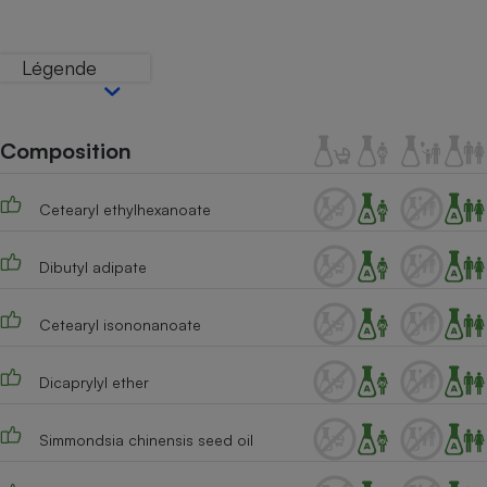
Téléphone mobile -
Smartphone
Plaque de cuisson à
Légende
induction
Composition
Climatiseur -
Ventilateur
Cetearyl ethylhexanoate
Antivirus
Dibutyl adipate
Climatiseur -
Ventilateur
Cetearyl isononanoate
Dicaprylyl ether
Simmondsia chinensis seed oil