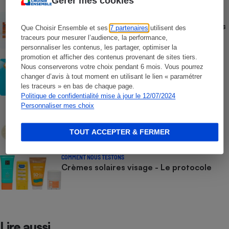
Gérer mes cookies
ACTUALITÉ
Crèmes solaires - Le bilan désastreux des
Que Choisir Ensemble et ses
7 partenaires
utilisent des
plateformes chinoises
traceurs pour mesurer l’audience, la performance,
personnaliser les contenus, les partager, optimiser la
promotion et afficher des contenus provenant de sites tiers.
CONSEILS
Nous conserverons votre choix pendant 6 mois. Vous pourrez
Crèmes solaires - Les logos à la loupe
changer d’avis à tout moment en utilisant le lien « paramétrer
les traceurs » en bas de chaque page.
Politique de confidentialité mise à jour le 12/07/2024
Personnaliser mes choix
COMMENT NOUS TESTONS
Crèmes solaires - Le protocole
TOUT ACCEPTER & FERMER
COMMENT NOUS TESTONS
Crèmes solaires visage - Le protocole
Lire aussi