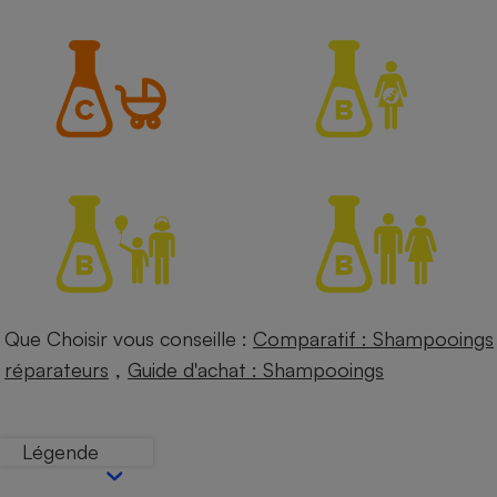
Petit électroménager - U
Complément
alimentaire
Mutuelle
Assurance emprunteur
Matelas
Champagne
bouteille
Banque en 
Téléviseur
Antimoustique
Lave-linge
Que Choisir vous conseille :
Comparatif : Shampooings
,
réparateurs
Guide d'achat : Shampooings
Radiateur électrique
Légende