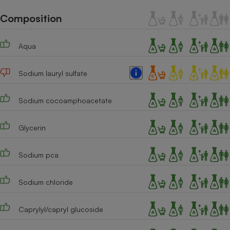
Téléphone mobile -
Smartphone
Composition
Plaque de cuisson à
induction
Aqua
Sodium lauryl sulfate
Climatiseur -
Ventilateur
Sodium cocoamphoacetate
Antivirus
Glycerin
Climatiseur -
Ventilateur
Sodium pca
Sodium chloride
Caprylyl/capryl glucoside