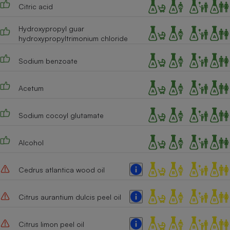
Citric acid
Cafetière à expressos
Hydroxypropyl guar
hydroxypropyltrimonium chloride
Sodium benzoate
Acetum
Sodium cocoyl glutamate
Robot ménager
Alcohol
Cedrus atlantica wood oil
Citrus aurantium dulcis peel oil
Citrus limon peel oil