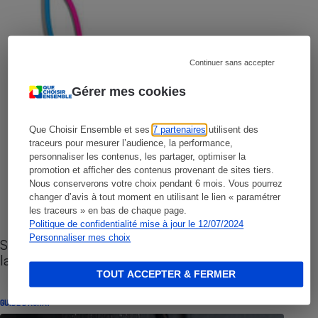
Continuer sans accepter
Gérer mes cookies
Que Choisir Ensemble et ses
7 partenaires
utilisent des
traceurs pour mesurer l’audience, la performance,
personnaliser les contenus, les partager, optimiser la
promotion et afficher des contenus provenant de sites tiers.
Nous conserverons votre choix pendant 6 mois. Vous pourrez
changer d’avis à tout moment en utilisant le lien « paramétrer
les traceurs » en bas de chaque page.
Politique de confidentialité mise à jour le 12/07/2024
Personnaliser mes choix
Sites de rencontres - Nos conseils pour vous
lancer
TOUT ACCEPTER & FERMER
GUIDE D'ACHAT