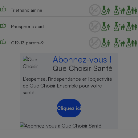
Téléphone mobile -
Smartphone
Triethanolamine
Plaque de cuisson à
induction
Phosphoric acid
C12-13 pareth-9
Climatiseur -
Ventilateur
Abonnez-vous !
Que Choisir Santé
Antivirus
L'expertise, l'indépendance et l'objectivité
Climatiseur -
de Que Choisir Ensemble pour votre
Ventilateur
santé.
Cliquez ici