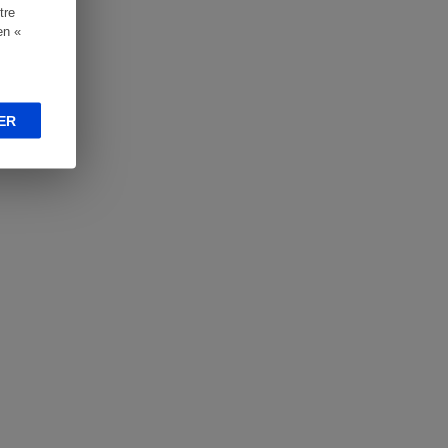
tre
en «
ER