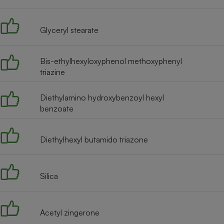
Radiateur électrique
Glyceryl stearate
Téléphone mobile -
Smartphone
Plaque de cuisson à
Bis-ethylhexyloxyphenol methoxyphenyl
induction
triazine
Diethylamino hydroxybenzoyl hexyl
Climatiseur -
benzoate
Ventilateur
Diethylhexyl butamido triazone
Antivirus
Climatiseur -
Ventilateur
Silica
Acetyl zingerone