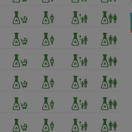
Électricité - Gaz
Appareil photo
numérique
Four encastrable
Lessive
Aspirateur