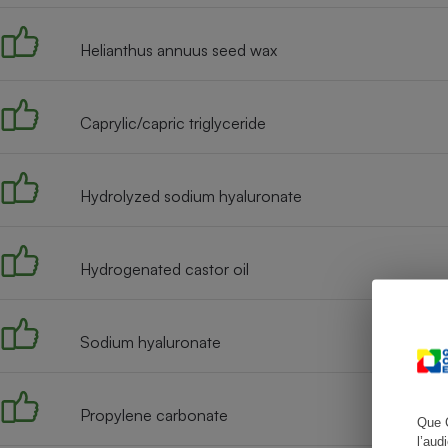
Helianthus annuus seed wax
Cafetière à expresso
Caprylic/capric triglyceride
Hydrolyzed sodium hyaluronate
Hydrogenated castor oil
Robot ménager
Sodium hyaluronate
Propylene carbonate
Que 
l’aud