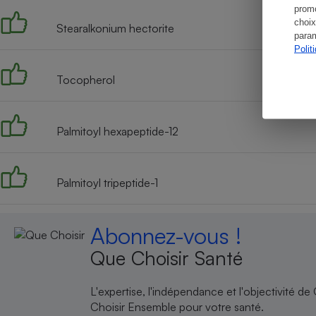
promo
choix
Stearalkonium hectorite
param
Polit
Tocopherol
Palmitoyl hexapeptide-12
Palmitoyl tripeptide-1
Abonnez-vous !
Que Choisir Santé
L'expertise, l'indépendance et l'objectivité de
Choisir Ensemble pour votre santé.