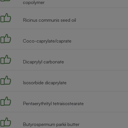
copolymer
Internet
Gros électroménager
Téléphonie
Ricinus communis seed oil
Petit électroménager 
Complément
alimentaire
Mutuelle
Coco-caprylate/caprate
Assurance emprunteu
Dicaprylyl carbonate
Matelas
Champa
boutei
Isosorbide dicaprylate
Banque 
Téléviseur
Antimoustique
Lave-linge
Pentaerythrityl tetraisostearate
Butyrospermum parkii butter