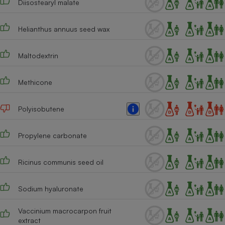
Diisostearyl malate
Cafetière à expressos
Helianthus annuus seed wax
Maltodextrin
Methicone
Polyisobutene
Robot ménager
Propylene carbonate
Ricinus communis seed oil
Sodium hyaluronate
Vaccinium macrocarpon fruit
extract