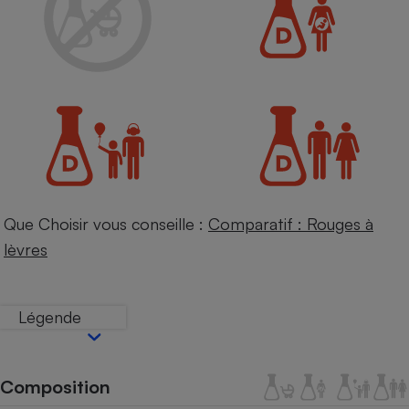
Petit électroménager - U
Complément
alimentaire
Mutuelle
Assurance emprunteur
Matelas
Champagne
bouteille
Banque en 
Que Choisir vous conseille :
Comparatif : Rouges à
Téléviseur
lèvres
Antimoustique
Lave-linge
Légende
Radiateur électrique
Composition