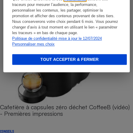
traceurs pour mesurer l’audience, la performance,
personnaliser les contenus, les partager, optimiser la
promotion et afficher des contenus provenant de sites tiers.
Nous conserverons votre choix pendant 6 mois. Vous pourrez
changer d’avis à tout moment en utilisant le lien « paramétrer
les traceurs » en bas de chaque page.
Politique de confidentialité mise à jour le 12/07/2024
Personnaliser mes choix
TOUT ACCEPTER & FERMER
Cafetière à capsules zéro déchet CoffeeB (vidéo)
- Premières impressions
CONSEILS