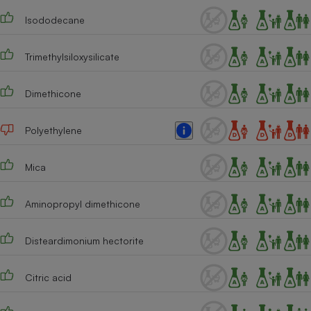
Téléphone mobile -
Smartphone
Isododecane
Plaque de cuisson à
induction
Trimethylsiloxysilicate
Dimethicone
Climatiseur -
Ventilateur
Polyethylene
Antivirus
Mica
Climatiseur -
Ventilateur
Aminopropyl dimethicone
Disteardimonium hectorite
Citric acid