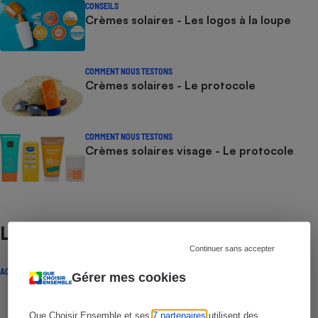
CONSEILS
Crèmes solaires - Les logos à la loupe
COMMENT NOUS TESTONS
Crèmes solaires - Le protocole
COMMENT NOUS TESTONS
Crèmes solaires visage - Le protocole
Lire aussi
Continuer sans accepter
ACTUALITÉ
Gérer mes cookies
Que Choisir Ensemble et ses
7 partenaires
utilisent des