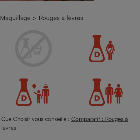
Petit électroménager - U
Complément
Maquillage
>
Rouges à lèvres
alimentaire
Mutuelle
Assurance emprunteur
Matelas
Champagne
bouteille
Banque en 
Téléviseur
Antimoustique
Lave-linge
Que Choisir vous conseille :
Comparatif : Rouges à
Radiateur électrique
lèvres