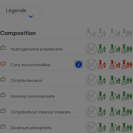
Téléphone mobile -
Smartphone
Légende
Plaque de cuisson à
induction
Composition
Climatiseur -
Ventilateur
Hydrogenated polydecene
Cera microcristallina
Antivirus
Climatiseur -
Octyldodecanol
Ventilateur
Isononyl isononanoate
Octyldodecyl stearoyl stearate
Dicalcium phosphate