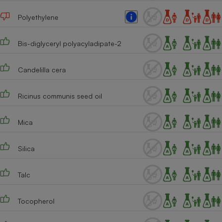
Cafetière à expressos
Polyethylene
Bis-diglyceryl polyacyladipate-2
Candelilla cera
Ricinus communis seed oil
Robot ménager
Mica
Silica
Talc
Tocopherol