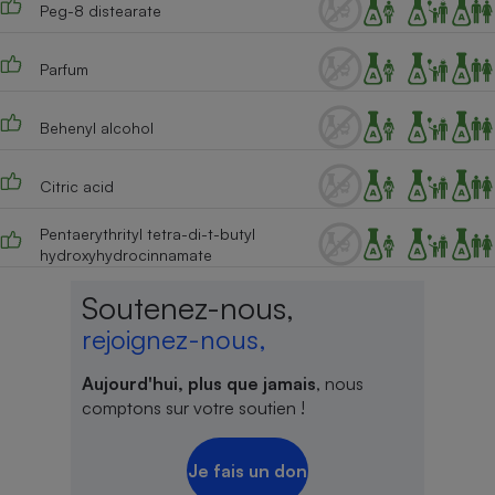
Peg-8 distearate
Cafetière à expressos
Parfum
Behenyl alcohol
Citric acid
Pentaerythrityl tetra-di-t-butyl
hydroxyhydrocinnamate
Robot ménager
Soutenez-nous,
rejoignez-nous,
Aujourd'hui, plus que jamais
, nous
comptons sur votre soutien !
Je fais un don