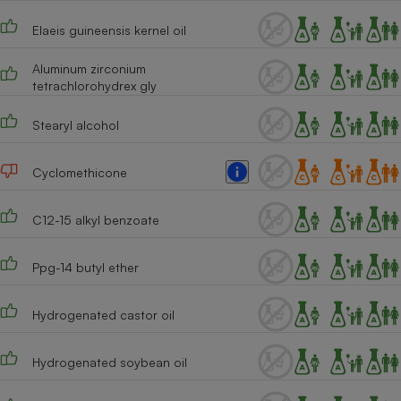
Téléphone mobile -
Smartphone
Elaeis guineensis kernel oil
Plaque de cuisson à
induction
Aluminum zirconium
tetrachlorohydrex gly
Stearyl alcohol
Climatiseur -
Ventilateur
Cyclomethicone
Antivirus
C12-15 alkyl benzoate
Climatiseur -
Ventilateur
Ppg-14 butyl ether
Hydrogenated castor oil
Hydrogenated soybean oil