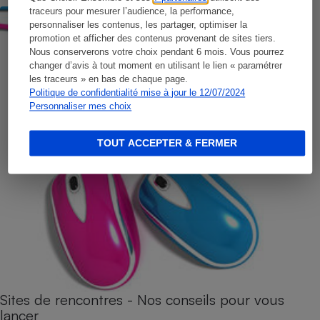
traceurs pour mesurer l’audience, la performance,
personnaliser les contenus, les partager, optimiser la
promotion et afficher des contenus provenant de sites tiers.
Nous conserverons votre choix pendant 6 mois. Vous pourrez
changer d’avis à tout moment en utilisant le lien « paramétrer
les traceurs » en bas de chaque page.
Politique de confidentialité mise à jour le 12/07/2024
Personnaliser mes choix
TOUT ACCEPTER & FERMER
Sites de rencontres - Nos conseils pour vous
lancer