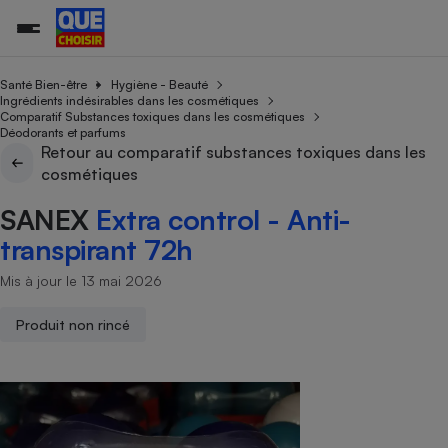
Santé Bien-être
Hygiène - Beauté
Ingrédients indésirables dans les cosmétiques
Comparatif Substances toxiques dans les cosmétiques
Déodorants et parfums
Additifs a
Comparate
Comparatif
Comparateu
Comparatif
Comparateu
Comparatif
Comparati
Substances
Toutes les actualités
Tous les services
Tous nos combats
L’association
Organismes de défense 
Train
Retour au comparatif substances toxiques dans les
supermarc
cosmétiqu
Comparateu
Achat - Vente - Travaux
Démarche administrative
cosmétiques
Enquêtes
Nos actions
Nos missions
Système judiciaire
Transport aérien
gratuit
Copropriété
Famille
SANEX
Extra control - Anti-
Guides d'achat
Nos grandes victoires
Notre méthodologie
Location
Senior
Comparateu
Comparate
Comparati
Comparatif
Comparate
Comparatif
Comparatif
transpirant 72h
Conseils
Les billets de la présidente
Notre financement
supermarc
électrique
Service marchand
Magasin - Grande surfac
Sport
Soumettre un litige
Brèves
Nos associations locales
Nos partenaires
Mis à jour le 13 mai 2026
Air
Marketing - Fidélisation
Vacances - Tourisme
Lettres types
Nous rejoindre
Nous rejoindre
Déchet
Produit non rincé
Méthode de vente - Abu
Rencontrer une association locale
Comparate
Comparatif
Comparatif
Comparatif
Comparatif
En savoir plus sur Que Choisir Ensemble
Eau
s
Agriculture
Achat - Vente - Location
Energie
Nutrition
Assurance auto
-nous ?
Produit alimentaire
Carburant
Comparati
Comparati
Comparati
Comparate