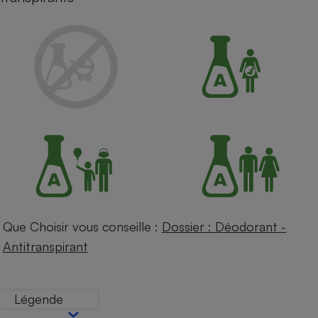
Petit électroménager - U
Complément
alimentaire
Mutuelle
Assurance emprunteur
Matelas
Champagne
bouteille
Banque en 
Téléviseur
Antimoustique
Lave-linge
Que Choisir vous conseille :
Dossier : Déodorant -
Antitranspirant
Radiateur électrique
Légende