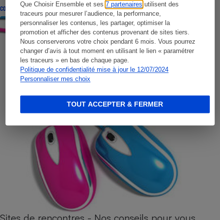
Que Choisir Ensemble et ses
7 partenaires
utilisent des
CONSEILS
traceurs pour mesurer l’audience, la performance,
personnaliser les contenus, les partager, optimiser la
promotion et afficher des contenus provenant de sites tiers.
Nous conserverons votre choix pendant 6 mois. Vous pourrez
changer d’avis à tout moment en utilisant le lien « paramétrer
les traceurs » en bas de chaque page.
Politique de confidentialité mise à jour le 12/07/2024
Personnaliser mes choix
TOUT ACCEPTER & FERMER
Sites de rencontres - Nos conseils pour vous