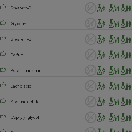
Steareth-2
Cafetière à expressos
Glycerin
Steareth-21
Parfum
Robot ménager
Potassium alum
Lactic acid
Sodium lactate
Caprylyl glycol