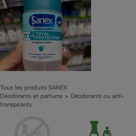
pression
Choisir son fioul
Assurance
Sécurité - Hygiène
Circulation routière
Choisir son pellet
Crédit immobilier
Banque - Crédit
Contrôle technique - Rép
Comparateur assurance emprunteur
Maison de retraite
Epargne - Fiscalité
Comparateu
Pièce détachée
Energie Moins Chère Ensemble
Comparatif réfrigérateur
Comparatif casque audio
Comparatif tondeuse ro
Moto
Comparatif plaque à indu
Comparatif barre de son
Comparatif poêle à gran
Supermarché - Drive
Comparatif hotte aspira
Comparatif imprimante m
Comparatif radiateur éle
Électricité - Gaz
Hygiène - Beauté
Comparatif climatiseur m
Comparatif ordinateur p
Tous les comparateurs
Maladie - Médecine - Mé
Comparatif aspirateur bal
Comparatif ultrabook
Aménagement
Toutes les cartes interactives
Système de santé - Com
Comparatif aspirateur tr
Comparatif tablette tacti
Supermarché - Drive
Bricolage - Jardinage
Tous les produits SANEX
Retraite
Comparatif cafetière au
Déodorants et parfums
>
Déodorants ou anti-
Chauffage
Speedtest - Testez le débit de votre
Mutuelle
Comparatif robot cuiseu
transpirants
Image et son
Produit d'entretien
connexion Internet
Comparatif centrale vap
Comparateur auto
Informatique
Sécurité domestique
Internet
Gros électroménager
Téléphonie