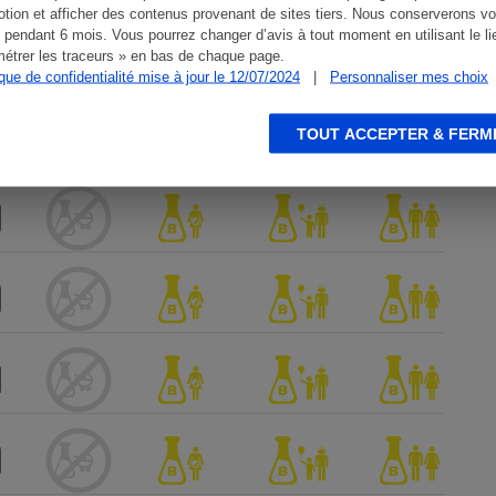
tion et afficher des contenus provenant de sites tiers. Nous conserverons vo
 pendant 6 mois. Vous pourrez changer d’avis à tout moment en utilisant le li
étrer les traceurs » en bas de chaque page.
ique de confidentialité mise à jour le 12/07/2024
|
Personnaliser mes choix
TOUT ACCEPTER & FERM