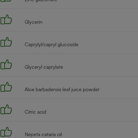
Radiateur électrique
Glycerin
Téléphone mobile -
Smartphone
Plaque de cuisson à
induction
Caprylyl/capryl glucoside
Climatiseur -
Glyceryl caprylate
Ventilateur
Aloe barbadensis leaf juice powder
Antivirus
Climatiseur -
Ventilateur
Citric acid
Nepeta cataria oil