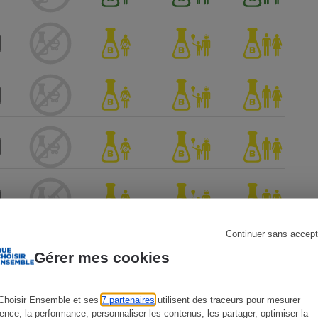
s
Réfrigérateur
Continuer sans accept
Gérer mes cookies
Choisir Ensemble et ses
7 partenaires
utilisent des traceurs pour mesurer
ience, la performance, personnaliser les contenus, les partager, optimiser la