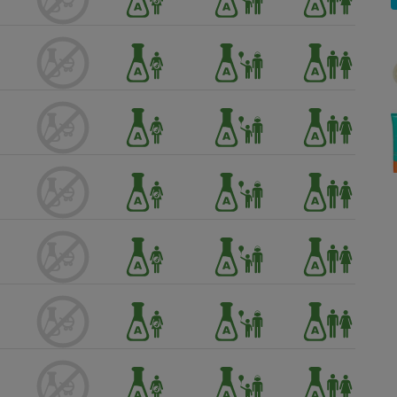
Électricité - Gaz
Appareil photo
numérique
Four encastrable
Lessive
Aspirateur