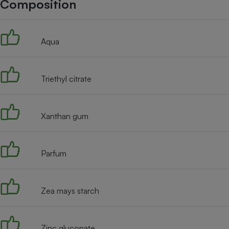
Composition
Internet
Gros électroménager
Téléphonie
Aqua
Petit électroménager 
Complément
alimentaire
Mutuelle
Assurance emprunteu
Triethyl citrate
Xanthan gum
Matelas
Champa
boutei
Banque 
Parfum
Téléviseur
Antimoustique
Lave-linge
Zea mays starch
Zinc gluconate