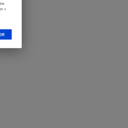
tre
en «
ER