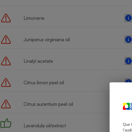
Limonene
Cafetière à expresso
Juniperus virginiana oil
Linalyl acetate
Citrus limon peel oil
Robot ménager
Citrus aurantium peel oil
Que 
Lavandula oil/extract
l’aud