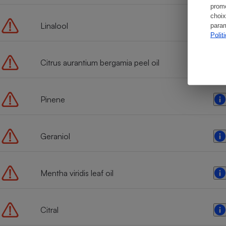
promo
choix
Linalool
param
Polit
Citrus aurantium bergamia peel oil
Pinene
Geraniol
Mentha viridis leaf oil
Citral