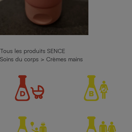
Petit électroménager - U
Complément
alimentaire
Mutuelle
Assurance emprunteur
Tous les produits SENCE
Matelas
Soins du corps
>
Crèmes mains
Champagne
bouteille
Banque en 
Téléviseur
Antimoustique
Lave-linge
Radiateur électrique