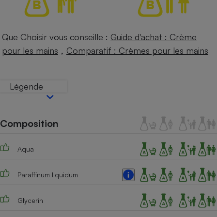
Téléphone mobile -
Smartphone
Plaque de cuisson à
induction
Que Choisir vous conseille :
Guide d'achat : Crème
,
pour les mains
Comparatif : Crèmes pour les mains
Climatiseur -
Ventilateur
Légende
Antivirus
Composition
Climatiseur -
Ventilateur
Aqua
Paraffinum liquidum
Glycerin