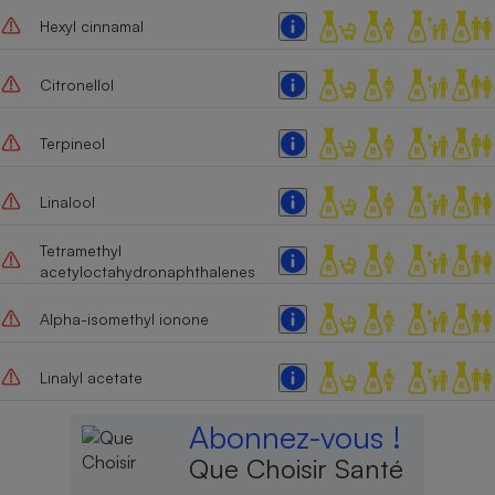
Hexyl cinnamal
Citronellol
Terpineol
Linalool
Tetramethyl
acetyloctahydronaphthalenes
Alpha-isomethyl ionone
Linalyl acetate
Abonnez-vous !
Que Choisir Santé