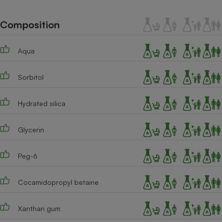
Téléphone mobile -
Smartphone
Plaque de cuisson à
Composition
induction
Aqua
Climatiseur -
Sorbitol
Ventilateur
Hydrated silica
Antivirus
Climatiseur -
Glycerin
Ventilateur
Peg-6
Cocamidopropyl betaine
Xanthan gum