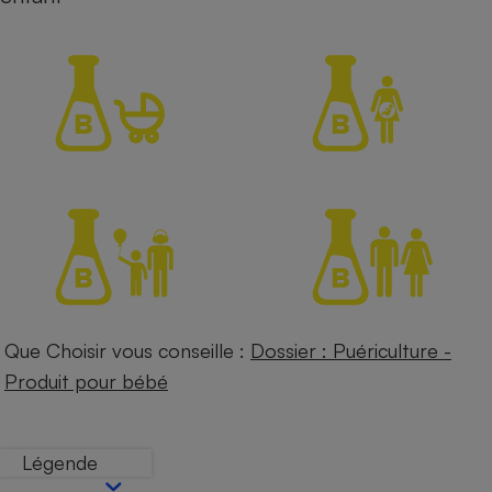
Petit électroménager - U
Complément
alimentaire
Mutuelle
Assurance emprunteur
Matelas
Champagne
bouteille
Banque en 
Téléviseur
Antimoustique
Lave-linge
Que Choisir vous conseille :
Dossier : Puériculture -
Produit pour bébé
Radiateur électrique
Légende