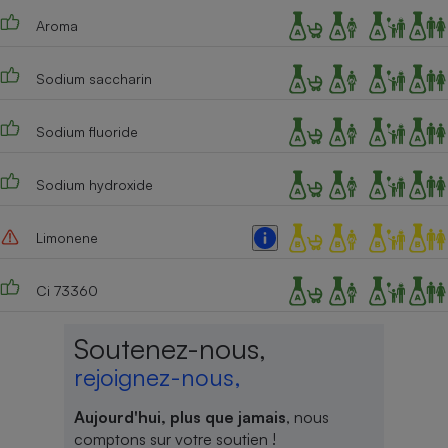
Aroma
Cafetière à expressos
Sodium saccharin
Sodium fluoride
Sodium hydroxide
Robot ménager
Limonene
Ci 73360
Soutenez-nous,
rejoignez-nous,
Aujourd'hui, plus que jamais
, nous
comptons sur votre soutien !