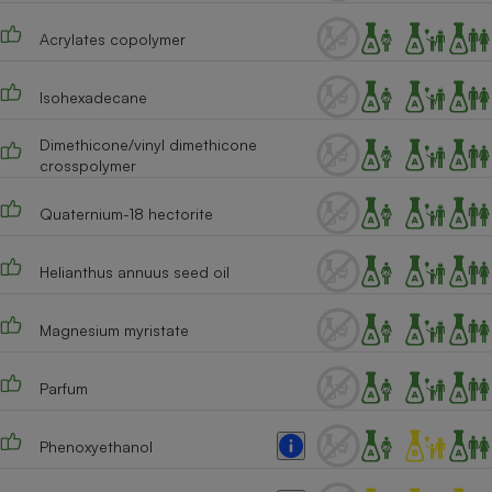
Cafetière à expressos
Acrylates copolymer
Isohexadecane
Dimethicone/vinyl dimethicone
crosspolymer
Quaternium-18 hectorite
Robot ménager
Helianthus annuus seed oil
Magnesium myristate
Parfum
Phenoxyethanol