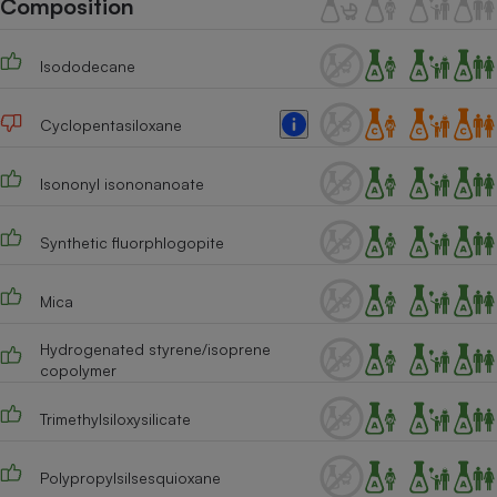
Composition
Téléphone mobile -
Smartphone
Plaque de cuisson à
Isododecane
induction
Cyclopentasiloxane
Climatiseur -
Ventilateur
Isononyl isononanoate
Synthetic fluorphlogopite
Antivirus
Climatiseur -
Mica
Ventilateur
Hydrogenated styrene/isoprene
copolymer
Trimethylsiloxysilicate
Polypropylsilsesquioxane