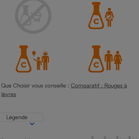
Petit électroménager - U
Complément
alimentaire
Mutuelle
Assurance emprunteur
Matelas
Champagne
bouteille
Banque en 
Téléviseur
Que Choisir vous conseille :
Comparatif : Rouges à
Antimoustique
Lave-linge
lèvres
Légende
Radiateur électrique