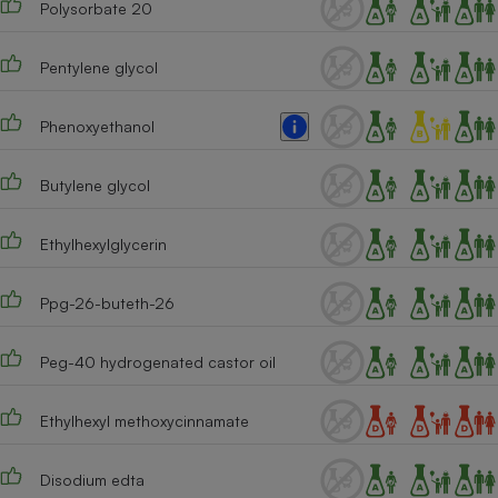
Polysorbate 20
Téléphone mobile -
Smartphone
Plaque de cuisson à
induction
Pentylene glycol
Phenoxyethanol
Climatiseur -
Ventilateur
Butylene glycol
Ethylhexylglycerin
Antivirus
Climatiseur -
Ppg-26-buteth-26
Ventilateur
Peg-40 hydrogenated castor oil
Ethylhexyl methoxycinnamate
Disodium edta