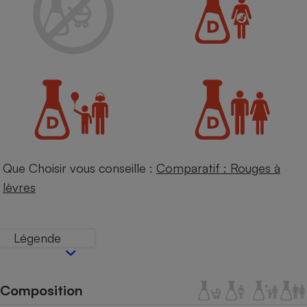
Petit électroménager - U
Complément
alimentaire
Mutuelle
Assurance emprunteur
Matelas
Champagne
bouteille
Banque en 
Que Choisir vous conseille :
Comparatif : Rouges à
Téléviseur
lèvres
Antimoustique
Lave-linge
Légende
Radiateur électrique
Composition