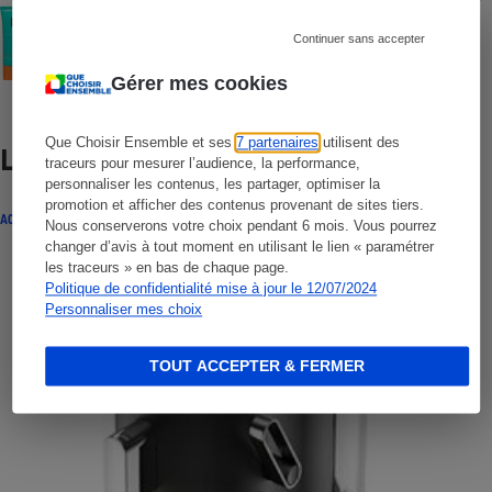
COMMENT NOUS TESTONS
Crèmes solaires visage - Le protocole
Continuer sans accepter
Gérer mes cookies
Que Choisir Ensemble et ses
7 partenaires
utilisent des
Lire aussi
traceurs pour mesurer l’audience, la performance,
personnaliser les contenus, les partager, optimiser la
promotion et afficher des contenus provenant de sites tiers.
ACTUALITÉ
Nous conserverons votre choix pendant 6 mois. Vous pourrez
changer d’avis à tout moment en utilisant le lien « paramétrer
les traceurs » en bas de chaque page.
Politique de confidentialité mise à jour le 12/07/2024
Personnaliser mes choix
TOUT ACCEPTER & FERMER