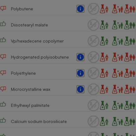
Téléphone mobile -
Smartphone
Polybutene
Plaque de cuisson à
induction
Diisostearyl malate
Vp/hexadecene copolymer
Climatiseur -
Ventilateur
Hydrogenated polyisobutene
Antivirus
Polyethylene
Climatiseur -
Ventilateur
Microcrystalline wax
Ethylhexyl palmitate
Calcium sodium borosilicate