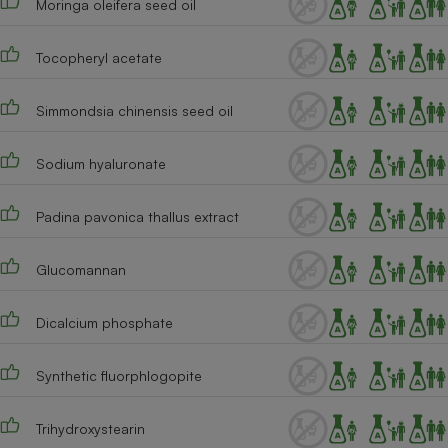
Moringa oleifera seed oil
Cafetière à expressos
Tocopheryl acetate
Simmondsia chinensis seed oil
Sodium hyaluronate
Padina pavonica thallus extract
Robot ménager
Glucomannan
Dicalcium phosphate
Synthetic fluorphlogopite
Trihydroxystearin