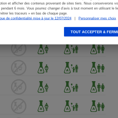
tion et afficher des contenus provenant de sites tiers. Nous conserverons vo
 pendant 6 mois. Vous pourrez changer d’avis à tout moment en utilisant le li
étrer les traceurs » en bas de chaque page.
ique de confidentialité mise à jour le 12/07/2024
|
Personnaliser mes choix
TOUT ACCEPTER & FERM