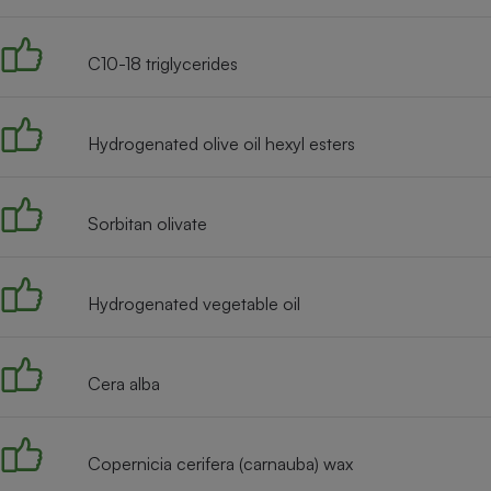
Radiateur électrique
C10-18 triglycerides
Téléphone mobile -
Smartphone
Plaque de cuisson à
induction
Hydrogenated olive oil hexyl esters
Sorbitan olivate
Climatiseur -
Ventilateur
Hydrogenated vegetable oil
Antivirus
Climatiseur -
Ventilateur
Cera alba
Copernicia cerifera (carnauba) wax