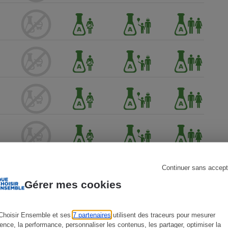
s
Réfrigérateur
Continuer sans accept
Gérer mes cookies
Choisir Ensemble et ses
7 partenaires
utilisent des traceurs pour mesurer
ience, la performance, personnaliser les contenus, les partager, optimiser la