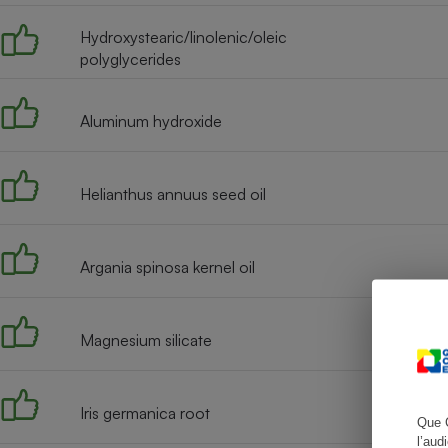
Hydroxystearic/linolenic/oleic
polyglycerides
Cafetière à expresso
Aluminum hydroxide
Helianthus annuus seed oil
Argania spinosa kernel oil
Robot ménager
Magnesium silicate
Iris germanica root
Que 
l’aud