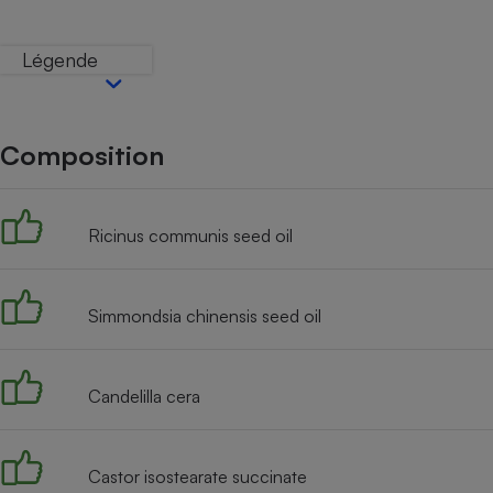
Internet
Légende
Gros électroménager
Téléphonie
Petit électroménager 
Complément
alimentaire
Composition
Mutuelle
Assurance emprunteu
Ricinus communis seed oil
Matelas
Champa
boutei
Simmondsia chinensis seed oil
Banque 
Téléviseur
Antimoustique
Lave-linge
Candelilla cera
Castor isostearate succinate