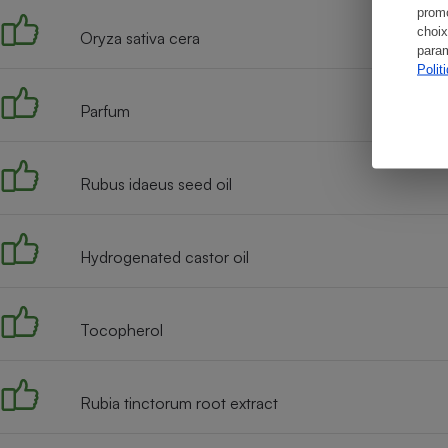
promo
choix
Oryza sativa cera
param
Polit
Parfum
Rubus idaeus seed oil
Hydrogenated castor oil
Tocopherol
Rubia tinctorum root extract