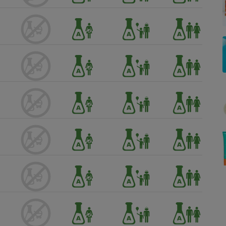
Électricité - Gaz
Appareil photo
numérique
Four encastrable
Lessive
Aspirateur