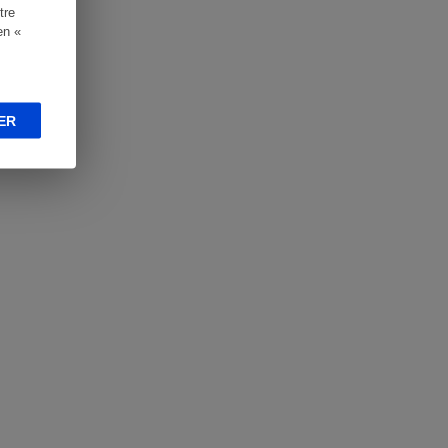
tre
en «
ER