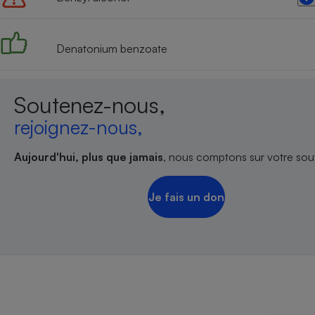
Radiateur électrique
Denatonium benzoate
Téléphone mobile -
Smartphone
Plaque de cuisson à
induction
Soutenez-nous,
rejoignez-nous,
Climatiseur -
Aujourd'hui, plus que jamais
, nous comptons sur votre sout
Ventilateur
Je fais un don
Antivirus
Climatiseur -
Ventilateur