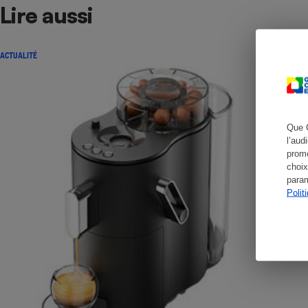
Lire aussi
ACTUALITÉ
Cafetière à expresso
Que 
l’aud
promo
choix
param
Polit
Robot ménager