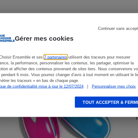
CONSEILS
G
Continuer sans accept
s
Réfrigérateur
Gérer mes cookies
Choisir Ensemble et ses
7 partenaires
utilisent des traceurs pour mesurer
ience, la performance, personnaliser les contenus, les partager, optimiser la
tion et afficher des contenus provenant de sites tiers. Nous conserverons vo
 pendant 6 mois. Vous pourrez changer d’avis à tout moment en utilisant le li
étrer les traceurs » en bas de chaque page.
ique de confidentialité mise à jour le 12/07/2024
|
Personnaliser mes choix
TOUT ACCEPTER & FERM