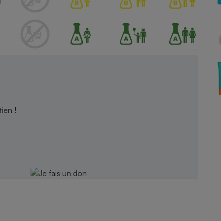
Électricité - Gaz
Appareil photo
numérique
Four encastrable
Lessive
ien !
Aspirateur