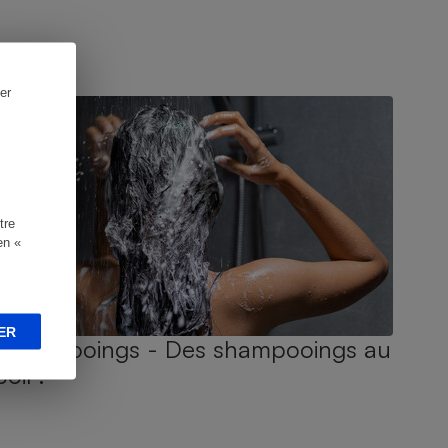
UIDE D'ACHAT
er
tre
en «
ER
Shampooings - Des shampooings au
poil !