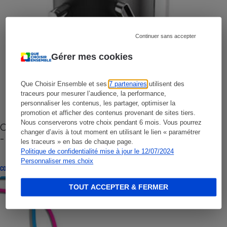
Continuer sans accepter
Gérer mes cookies
Que Choisir Ensemble et ses
7 partenaires
utilisent des
traceurs pour mesurer l’audience, la performance,
personnaliser les contenus, les partager, optimiser la
promotion et afficher des contenus provenant de sites tiers.
Nous conserverons votre choix pendant 6 mois. Vous pourrez
Cafetière à capsules zéro déchet CoffeeB (vidéo)
changer d’avis à tout moment en utilisant le lien « paramétrer
- Premières impressions
les traceurs » en bas de chaque page.
Politique de confidentialité mise à jour le 12/07/2024
Personnaliser mes choix
CONSEILS
TOUT ACCEPTER & FERMER