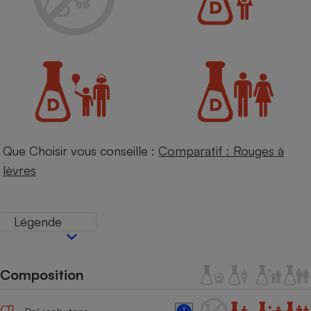
Petit électroménager - U
Complément
alimentaire
Mutuelle
Assurance emprunteur
Matelas
Champagne
Que Choisir vous conseille :
Comparatif : Rouges à
bouteille
Banque en 
lèvres
Téléviseur
Antimoustique
Lave-linge
Légende
Composition
Radiateur électrique