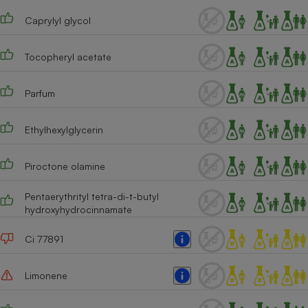
Caprylyl glycol
Cafetière à expressos
Tocopheryl acetate
Parfum
Ethylhexylglycerin
Robot ménager
Piroctone olamine
Pentaerythrityl tetra-di-t-butyl
hydroxyhydrocinnamate
Ci 77891
Limonene