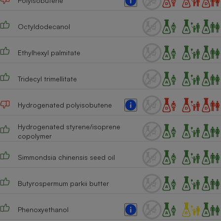
Polyisobutene
Téléphone mobile -
Smartphone
Plaque de cuisson à
Octyldodecanol
induction
Ethylhexyl palmitate
Climatiseur -
Tridecyl trimellitate
Ventilateur
Hydrogenated polyisobutene
Antivirus
Hydrogenated styrene/isoprene
Climatiseur -
copolymer
Ventilateur
Simmondsia chinensis seed oil
Butyrospermum parkii butter
Phenoxyethanol