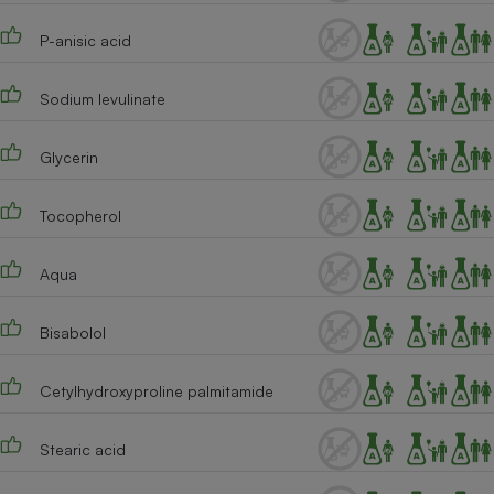
Cafetière à expressos
P-anisic acid
Sodium levulinate
Glycerin
Tocopherol
Robot ménager
Aqua
Bisabolol
Cetylhydroxyproline palmitamide
Stearic acid