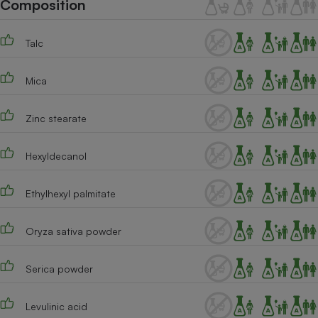
Composition
Téléphone mobile -
Smartphone
Plaque de cuisson à
induction
Talc
Mica
Climatiseur -
Ventilateur
Zinc stearate
Hexyldecanol
Antivirus
Climatiseur -
Ethylhexyl palmitate
Ventilateur
Oryza sativa powder
Serica powder
Levulinic acid