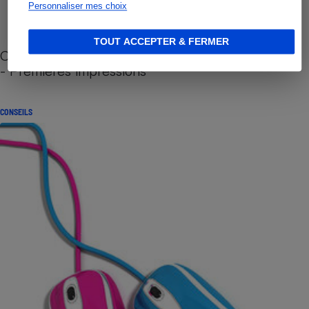
Personnaliser mes choix
TOUT ACCEPTER & FERMER
Cafetière à capsules zéro déchet CoffeeB (vidéo)
- Premières impressions
CONSEILS