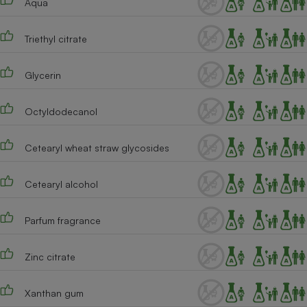
Aqua
Téléphone mobile -
Smartphone
Plaque de cuisson à
Triethyl citrate
induction
Glycerin
Climatiseur -
Octyldodecanol
Ventilateur
Cetearyl wheat straw glycosides
Antivirus
Climatiseur -
Cetearyl alcohol
Ventilateur
Parfum fragrance
Zinc citrate
Xanthan gum