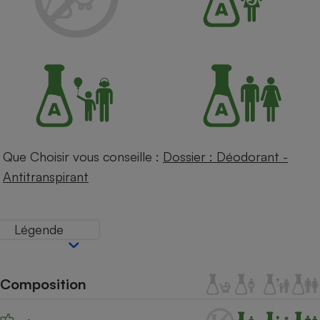
Petit électroménager - U
Complément
alimentaire
Mutuelle
Assurance emprunteur
Matelas
Champagne
bouteille
Que Choisir vous conseille :
Dossier : Déodorant -
Banque en 
Antitranspirant
Téléviseur
Antimoustique
Lave-linge
Légende
Radiateur électrique
Composition