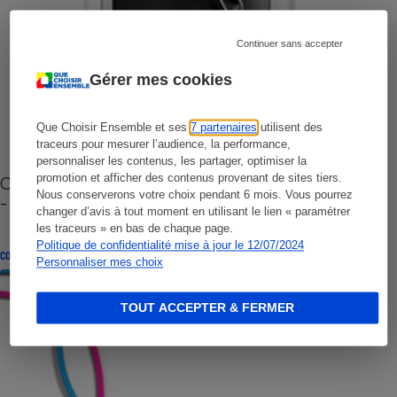
Continuer sans accepter
Gérer mes cookies
Que Choisir Ensemble et ses
7 partenaires
utilisent des
traceurs pour mesurer l’audience, la performance,
personnaliser les contenus, les partager, optimiser la
promotion et afficher des contenus provenant de sites tiers.
Cafetière à capsules zéro déchet CoffeeB (vidéo)
Nous conserverons votre choix pendant 6 mois. Vous pourrez
- Premières impressions
changer d’avis à tout moment en utilisant le lien « paramétrer
les traceurs » en bas de chaque page.
Politique de confidentialité mise à jour le 12/07/2024
CONSEILS
Personnaliser mes choix
TOUT ACCEPTER & FERMER