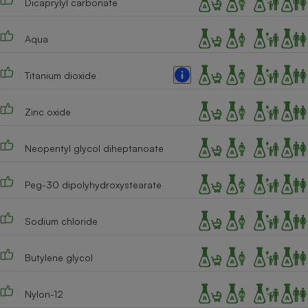
Dicaprylyl carbonate
Téléphone mobile -
Smartphone
Plaque de cuisson à
Aqua
induction
Titanium dioxide
Climatiseur -
Zinc oxide
Ventilateur
Neopentyl glycol diheptanoate
Antivirus
Climatiseur -
Peg-30 dipolyhydroxystearate
Ventilateur
Sodium chloride
Butylene glycol
Nylon-12