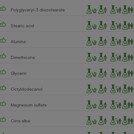
Cafetière à expressos
Polyglyceryl-3 diisostearate
Stearic acid
Alumina
Dimethicone
Robot ménager
Glycerin
Octyldodecanol
Magnesium sulfate
Cera alba