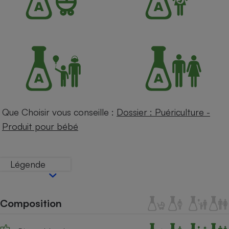
Petit électroménager - U
Complément
alimentaire
Mutuelle
Assurance emprunteur
Matelas
Champagne
bouteille
Que Choisir vous conseille :
Dossier : Puériculture -
Banque en 
Produit pour bébé
Téléviseur
Antimoustique
Lave-linge
Légende
Radiateur électrique
Composition