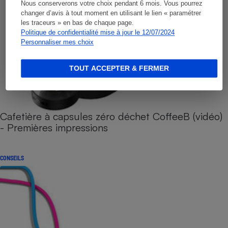
Nous conserverons votre choix pendant 6 mois. Vous pourrez
changer d’avis à tout moment en utilisant le lien « paramétrer
les traceurs » en bas de chaque page.
Politique de confidentialité mise à jour le 12/07/2024
Personnaliser mes choix
TOUT ACCEPTER & FERMER
Cafetière à capsules zéro déchet CoffeeB (vidéo)
- Premières impressions
CONSEILS