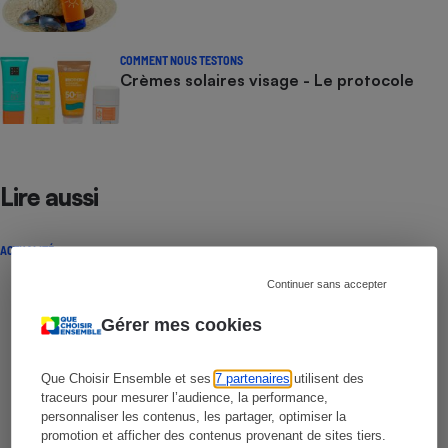
COMMENT NOUS TESTONS
Crèmes solaires visage - Le protocole
Lire aussi
ACTUALITÉ
Continuer sans accepter
Gérer mes cookies
Que Choisir Ensemble et ses
7 partenaires
utilisent des
traceurs pour mesurer l’audience, la performance,
personnaliser les contenus, les partager, optimiser la
promotion et afficher des contenus provenant de sites tiers.