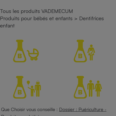
Petit électroménager - U
Tous les produits VADEMECUM
Complément
alimentaire
Produits pour bébés et enfants
>
Dentifrices
Mutuelle
Assurance emprunteur
enfant
Matelas
Champagne
bouteille
Banque en 
Téléviseur
Antimoustique
Lave-linge
Radiateur électrique
Que Choisir vous conseille :
Dossier : Puériculture -