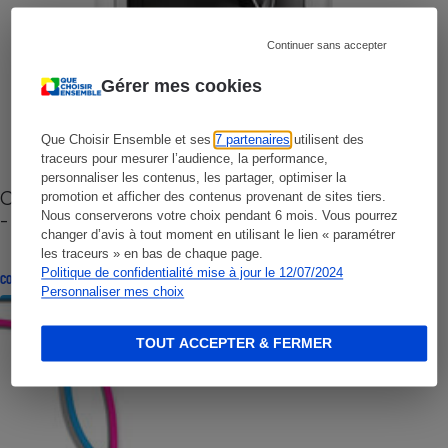
Continuer sans accepter
Gérer mes cookies
Que Choisir Ensemble et ses
7 partenaires
utilisent des
traceurs pour mesurer l’audience, la performance,
personnaliser les contenus, les partager, optimiser la
Cafetière à capsules zéro déchet CoffeeB (vidéo)
promotion et afficher des contenus provenant de sites tiers.
- Premières impressions
Nous conserverons votre choix pendant 6 mois. Vous pourrez
changer d’avis à tout moment en utilisant le lien « paramétrer
les traceurs » en bas de chaque page.
Politique de confidentialité mise à jour le 12/07/2024
CONSEILS
Personnaliser mes choix
TOUT ACCEPTER & FERMER