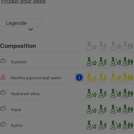
Produit pour bébé
Téléphone mobile -
Smartphone
Plaque de cuisson à
induction
Légende
Climatiseur -
Composition
Ventilateur
Sorbitol
Antivirus
Mentha piperita leaf water
Climatiseur -
Ventilateur
Hydrated silica
Aqua
Xylitol