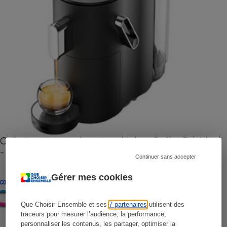
Cafetière à capsules zéro déchet CoffeeB (vidéo)
- Premières impressions
Continuer sans accepter
Gérer mes cookies
CONSEILS
Que Choisir Ensemble et ses
7 partenaires
utilisent des
traceurs pour mesurer l’audience, la performance,
personnaliser les contenus, les partager, optimiser la