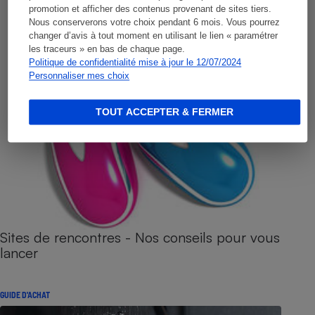
promotion et afficher des contenus provenant de sites tiers.
Nous conserverons votre choix pendant 6 mois. Vous pourrez
changer d’avis à tout moment en utilisant le lien « paramétrer
les traceurs » en bas de chaque page.
Politique de confidentialité mise à jour le 12/07/2024
Personnaliser mes choix
TOUT ACCEPTER & FERMER
Sites de rencontres - Nos conseils pour vous
lancer
GUIDE D'ACHAT