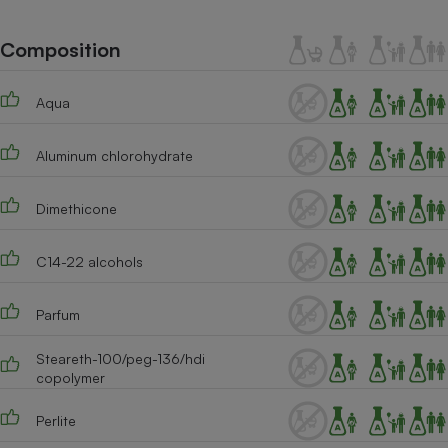
Téléphone mobile -
Smartphone
Plaque de cuisson à
Composition
induction
Aqua
Climatiseur -
Aluminum chlorohydrate
Ventilateur
Dimethicone
Antivirus
Climatiseur -
C14-22 alcohols
Ventilateur
Parfum
Steareth-100/peg-136/hdi
copolymer
Perlite