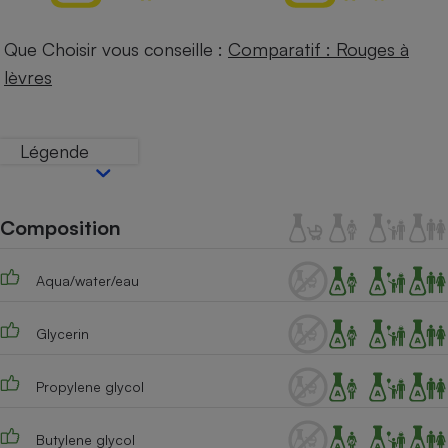
Téléphone mobile -
Smartphone
Plaque de cuisson à
Que Choisir vous conseille :
Comparatif : Rouges à
induction
lèvres
Climatiseur -
Légende
Ventilateur
Composition
Antivirus
Climatiseur -
Ventilateur
Aqua/water/eau
Glycerin
Propylene glycol
Butylene glycol