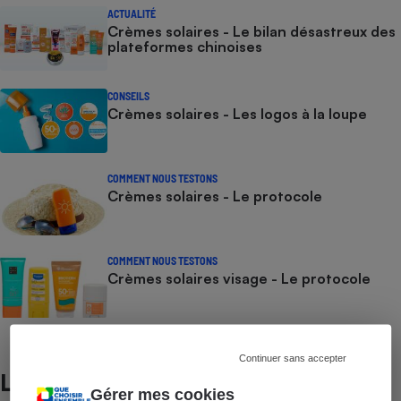
ACTUALITÉ
Crèmes solaires - Le bilan désastreux des
plateformes chinoises
CONSEILS
Crèmes solaires - Les logos à la loupe
COMMENT NOUS TESTONS
Crèmes solaires - Le protocole
COMMENT NOUS TESTONS
Crèmes solaires visage - Le protocole
Continuer sans accepter
Lire aussi
Gérer mes cookies