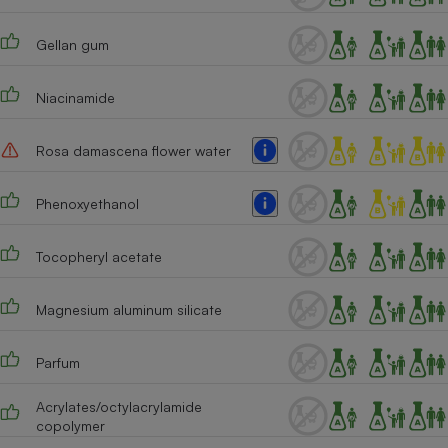
Cafetière à expressos
Gellan gum
Niacinamide
Rosa damascena flower water
Phenoxyethanol
Robot ménager
Tocopheryl acetate
Magnesium aluminum silicate
Parfum
Acrylates/octylacrylamide
copolymer