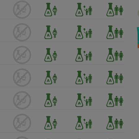
Électricité - Gaz
Appareil photo
numérique
Four encastrable
Lessive
Aspirateur