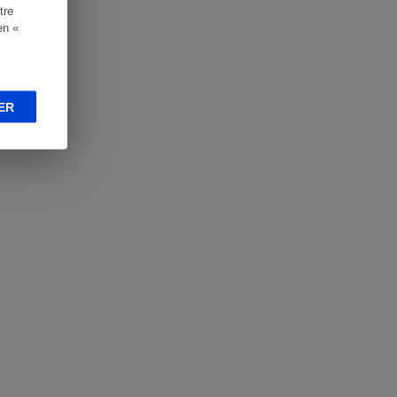
tre
en «
ER