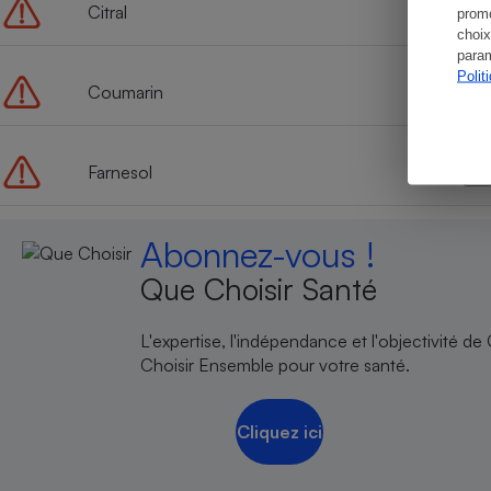
Citral
promo
choix
param
Polit
Coumarin
Farnesol
Abonnez-vous !
Que Choisir Santé
L'expertise, l'indépendance et l'objectivité de
Choisir Ensemble pour votre santé.
Cliquez ici