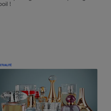
poil !
CTUALITÉ