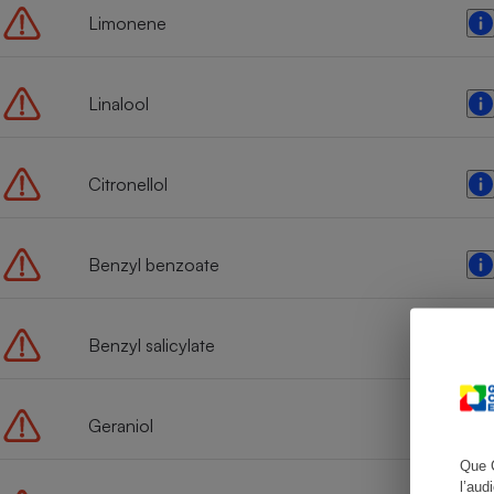
Limonene
Linalool
Cafetière à expresso
Citronellol
Benzyl benzoate
Robot ménager
Benzyl salicylate
Geraniol
Que 
l’aud