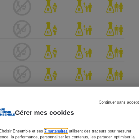
s
Réfrigérateur
Continuer sans accept
Gérer mes cookies
Choisir Ensemble et ses
7 partenaires
utilisent des traceurs pour mesurer
ience, la performance, personnaliser les contenus, les partager, optimiser la