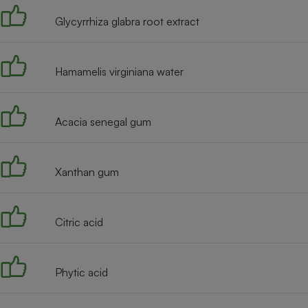
Radiateur électrique
Glycyrrhiza glabra root extract
Téléphone mobile -
Smartphone
Hamamelis virginiana water
Plaque de cuisson à
induction
Acacia senegal gum
Climatiseur -
Ventilateur
Xanthan gum
Antivirus
Citric acid
Climatiseur -
Ventilateur
Phytic acid