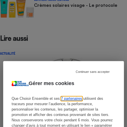
Crèmes solaires visage - Le protocole
Lire aussi
ACTUALITÉ
Continuer sans accepter
Gérer mes cookies
Que Choisir Ensemble et ses
7 partenaires
utilisent des
traceurs pour mesurer l’audience, la performance,
personnaliser les contenus, les partager, optimiser la
promotion et afficher des contenus provenant de sites tiers.
Nous conserverons votre choix pendant 6 mois. Vous pourrez
changer d’avis à tout moment en utilisant le lien « paramétrer