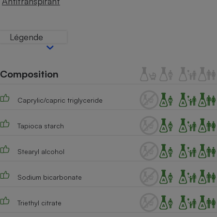
Antitranspirant
Téléphone mobile -
Smartphone
Plaque de cuisson à
induction
Légende
Climatiseur -
Composition
Ventilateur
Caprylic/capric triglyceride
Antivirus
Tapioca starch
Climatiseur -
Ventilateur
Stearyl alcohol
Sodium bicarbonate
Triethyl citrate