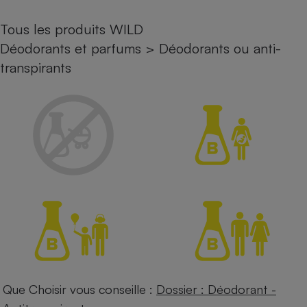
Petit électroménager - U
Tous les produits WILD
Complément
alimentaire
Déodorants et parfums
>
Déodorants ou anti-
Mutuelle
Assurance emprunteur
transpirants
Matelas
Champagne
bouteille
Banque en 
Téléviseur
Antimoustique
Lave-linge
Radiateur électrique
Que Choisir vous conseille :
Dossier : Déodorant -