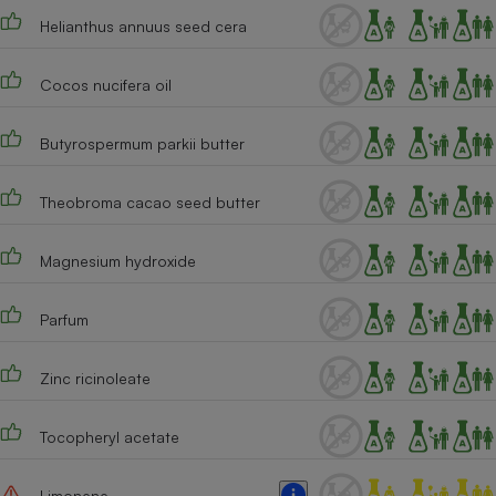
Helianthus annuus seed cera
Cafetière à expressos
Cocos nucifera oil
Butyrospermum parkii butter
Theobroma cacao seed butter
Robot ménager
Magnesium hydroxide
Parfum
Zinc ricinoleate
Tocopheryl acetate
Limonene