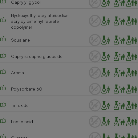
Caprylyl glycol
Cafetière à expressos
Hydroxyethyl acrylate/sodium
acryloyldimethyl taurate
copolymer
Squalane
Caprylic capric glucoside
Robot ménager
Aroma
Polysorbate 60
Tin oxide
Lactic acid
Glucose