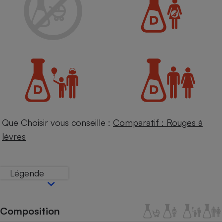
Petit électroménager - U
Complément
alimentaire
Mutuelle
Assurance emprunteur
Matelas
Champagne
bouteille
Banque en 
Que Choisir vous conseille :
Comparatif : Rouges à
Téléviseur
lèvres
Antimoustique
Lave-linge
Légende
Radiateur électrique
Composition