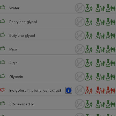
Téléphone mobile -
Smartphone
Water
Plaque de cuisson à
induction
Pentylene glycol
Butylene glycol
Climatiseur -
Ventilateur
Mica
Antivirus
Algin
Climatiseur -
Ventilateur
Glycerin
Indigofera tinctoria leaf extract
1,2-hexanediol