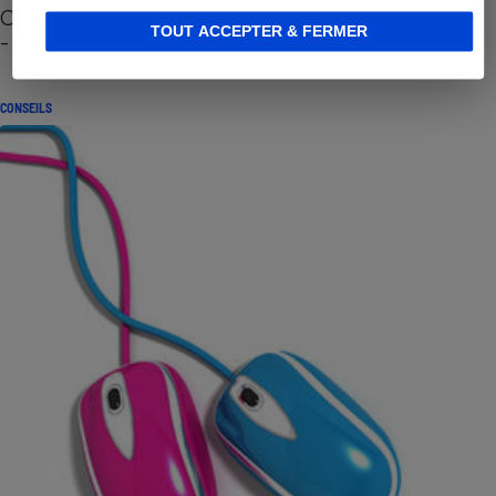
Cafetière à capsules zéro déchet CoffeeB (vidéo)
TOUT ACCEPTER & FERMER
- Premières impressions
CONSEILS