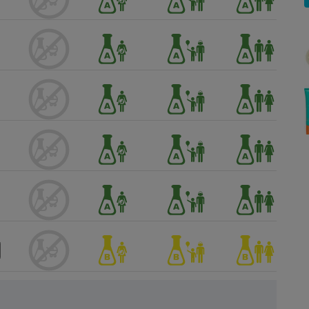
Électricité - Gaz
Appareil photo
numérique
Four encastrable
Lessive
Aspirateur