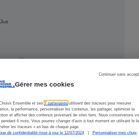
 Que
s
Réfrigérateur
Continuer sans accept
Gérer mes cookies
Choisir Ensemble et ses
7 partenaires
utilisent des traceurs pour mesurer
ience, la performance, personnaliser les contenus, les partager, optimiser la
tion et afficher des contenus provenant de sites tiers. Nous conserverons vo
CONSEILS
G
 pendant 6 mois. Vous pourrez changer d’avis à tout moment en utilisant le li
étrer les traceurs » en bas de chaque page.
ique de confidentialité mise à jour le 12/07/2024
|
Personnaliser mes choix