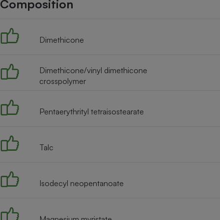
Composition
Internet
Gros électroménager
Téléphonie
Dimethicone
Petit électroménager 
Complément
alimentaire
Mutuelle
Dimethicone/vinyl dimethicone
Assurance emprunteu
crosspolymer
Pentaerythrityl tetraisostearate
Matelas
Champa
boutei
Banque 
Talc
Téléviseur
Antimoustique
Lave-linge
Isodecyl neopentanoate
Magnesium myristate