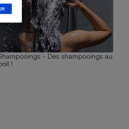
ER
Shampooings - Des shampooings au
poil !