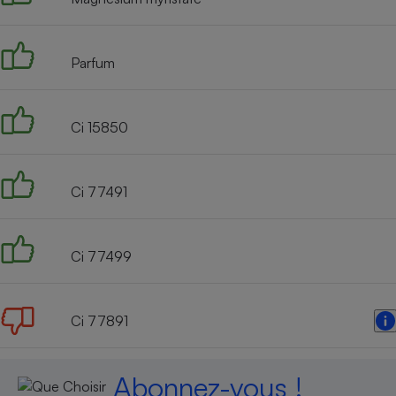
Radiateur électrique
Parfum
Téléphone mobile -
Smartphone
Plaque de cuisson à
induction
Ci 15850
Climatiseur -
Ci 77491
Ventilateur
Ci 77499
Antivirus
Climatiseur -
Ventilateur
Ci 77891
Abonnez-vous !