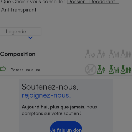
Que Choisir vous conseille :
Dossier : Déodorant -
Téléphone mobile -
Smartphone
Antitranspirant
Plaque de cuisson à
induction
Légende
Climatiseur -
Ventilateur
Composition
Antivirus
Potassium alum
Climatiseur -
Ventilateur
Soutenez-nous,
rejoignez-nous,
Aujourd'hui, plus que jamais
, nous
comptons sur votre soutien !
Je fais un don