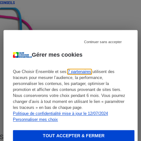
CONSEILS
Continuer sans accepter
Gérer mes cookies
Que Choisir Ensemble et ses
7 partenaires
utilisent des
traceurs pour mesurer l’audience, la performance,
personnaliser les contenus, les partager, optimiser la
promotion et afficher des contenus provenant de sites tiers.
Nous conserverons votre choix pendant 6 mois. Vous pourrez
changer d’avis à tout moment en utilisant le lien « paramétrer
les traceurs » en bas de chaque page.
Politique de confidentialité mise à jour le 12/07/2024
Personnaliser mes choix
Sites de rencontres - Nos conseils pour vous
TOUT ACCEPTER & FERMER