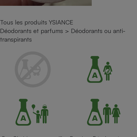
Petit électroménager - U
Complément
alimentaire
Tous les produits YSIANCE
Mutuelle
Assurance emprunteur
Déodorants et parfums
>
Déodorants ou anti-
transpirants
Matelas
Champagne
bouteille
Banque en 
Téléviseur
Antimoustique
Lave-linge
Radiateur électrique