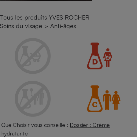
Petit électroménager - U
Complément
Tous les produits YVES ROCHER
alimentaire
Mutuelle
Soins du visage
>
Anti-âges
Assurance emprunteur
Matelas
Champagne
bouteille
Banque en 
Téléviseur
Antimoustique
Lave-linge
Radiateur électrique
Que Choisir vous conseille :
Dossier : Crème
hydratante