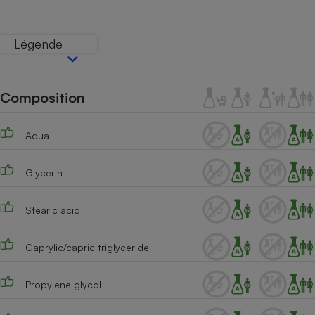
Téléphone mobile -
Smartphone
Plaque de cuisson à
Légende
induction
Composition
Climatiseur -
Ventilateur
Aqua
Antivirus
Glycerin
Climatiseur -
Ventilateur
Stearic acid
Caprylic/capric triglyceride
Propylene glycol