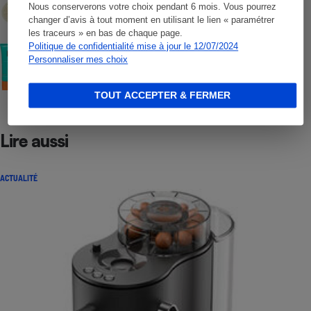
Nous conserverons votre choix pendant 6 mois. Vous pourrez
changer d’avis à tout moment en utilisant le lien « paramétrer
les traceurs » en bas de chaque page.
COMMENT NOUS TESTONS
Politique de confidentialité mise à jour le 12/07/2024
Crèmes solaires visage - Le protocole
Personnaliser mes choix
TOUT ACCEPTER & FERMER
Lire aussi
ACTUALITÉ