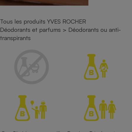
Petit électroménager - U
Complément
alimentaire
Tous les produits YVES ROCHER
Mutuelle
Assurance emprunteur
Déodorants et parfums
>
Déodorants ou anti-
transpirants
Matelas
Champagne
bouteille
Banque en 
Téléviseur
Antimoustique
Lave-linge
Radiateur électrique