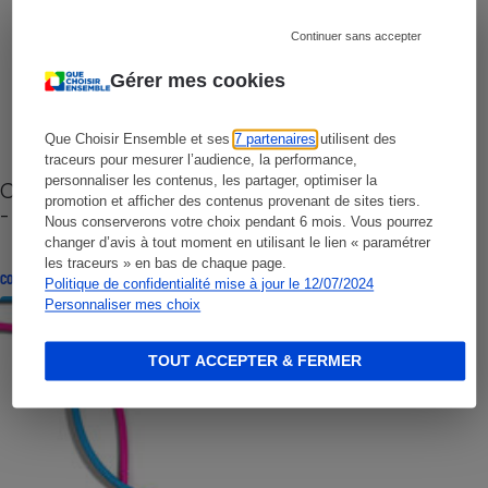
Continuer sans accepter
Gérer mes cookies
Que Choisir Ensemble et ses
7 partenaires
utilisent des
traceurs pour mesurer l’audience, la performance,
personnaliser les contenus, les partager, optimiser la
Cafetière à capsules zéro déchet CoffeeB (vidéo)
promotion et afficher des contenus provenant de sites tiers.
- Premières impressions
Nous conserverons votre choix pendant 6 mois. Vous pourrez
changer d’avis à tout moment en utilisant le lien « paramétrer
les traceurs » en bas de chaque page.
CONSEILS
Politique de confidentialité mise à jour le 12/07/2024
Personnaliser mes choix
TOUT ACCEPTER & FERMER