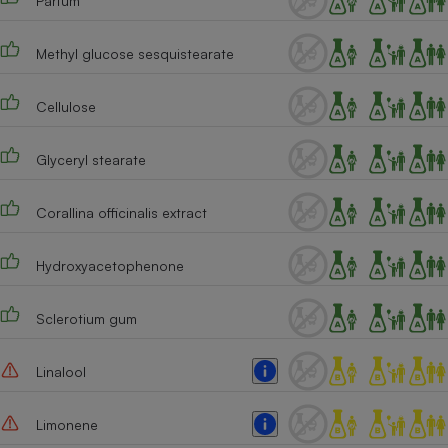
Parfum
Cafetière à expressos
Methyl glucose sesquistearate
Cellulose
Glyceryl stearate
Corallina officinalis extract
Robot ménager
Hydroxyacetophenone
Sclerotium gum
Linalool
Limonene