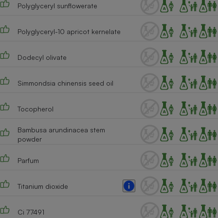
Polyglyceryl sunflowerate
Cafetière à expressos
Polyglyceryl-10 apricot kernelate
Dodecyl olivate
Simmondsia chinensis seed oil
Tocopherol
Robot ménager
Bambusa arundinacea stem
powder
Parfum
Titanium dioxide
Ci 77491