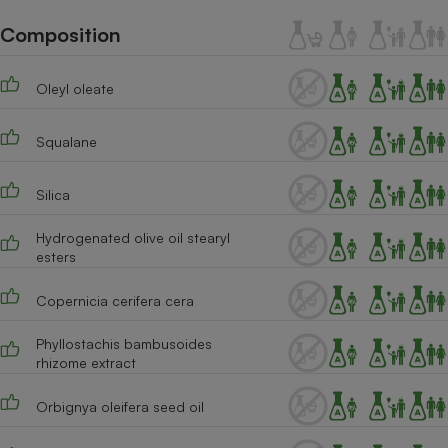
Téléphone mobile -
Smartphone
Composition
Plaque de cuisson à
induction
Oleyl oleate
Squalane
Climatiseur -
Ventilateur
Silica
Antivirus
Hydrogenated olive oil stearyl
esters
Climatiseur -
Ventilateur
Copernicia cerifera cera
Phyllostachis bambusoides
rhizome extract
Orbignya oleifera seed oil