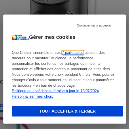
Continuer sans accepter
Gérer mes cookies
Que Choisir Ensemble et ses
7 partenaires
utilisent des
traceurs pour mesurer l’audience, la performance,
personnaliser les contenus, les partager, optimiser la
promotion et afficher des contenus provenant de sites tiers.
Nous conserverons votre choix pendant 6 mois. Vous pourrez
changer d’avis à tout moment en utilisant le lien « paramétrer
Cafetière à capsules zéro déchet CoffeeB (vidéo)
les traceurs » en bas de chaque page.
- Premières impressions
Politique de confidentialité mise à jour le 12/07/2024
Personnaliser mes choix
CONSEILS
TOUT ACCEPTER & FERMER