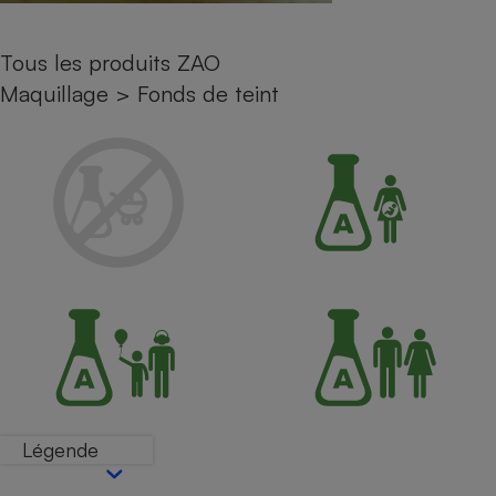
Petit électroménager - U
Complément
Tous les produits ZAO
alimentaire
Mutuelle
Maquillage
>
Fonds de teint
Assurance emprunteur
Matelas
Champagne
bouteille
Banque en 
Téléviseur
Antimoustique
Lave-linge
Radiateur électrique
Légende