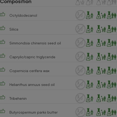
Composition
Téléphone mobile -
Smartphone
Plaque de cuisson à
Octyldodecanol
induction
Silica
Climatiseur -
Ventilateur
Simmondsia chinensis seed oil
Caprylic/capric triglyceride
Antivirus
Climatiseur -
Copernicia cerifera wax
Ventilateur
Helianthus annuus seed oil
Tribehenin
Butyrospermum parkii butter