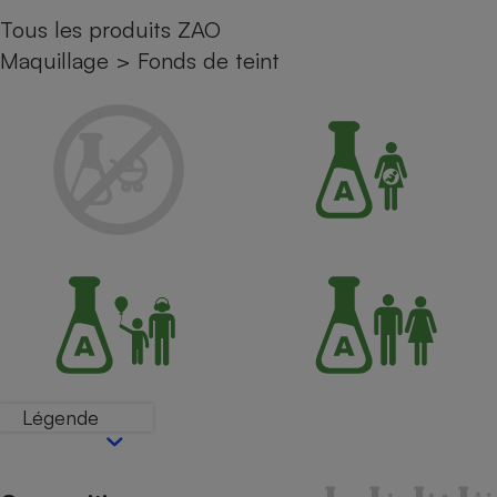
Tous les produits ZAO
Petit électroménager - U
Complément
Maquillage
>
Fonds de teint
alimentaire
Mutuelle
Assurance emprunteur
Matelas
Champagne
bouteille
Banque en 
Téléviseur
Antimoustique
Lave-linge
Légende
Radiateur électrique