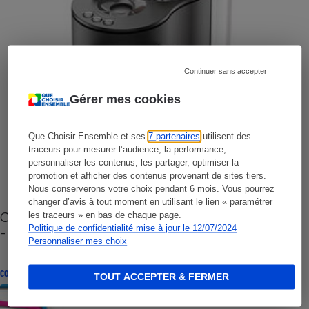
Continuer sans accepter
Gérer mes cookies
Que Choisir Ensemble et ses
7 partenaires
utilisent des
traceurs pour mesurer l’audience, la performance,
personnaliser les contenus, les partager, optimiser la
promotion et afficher des contenus provenant de sites tiers.
Nous conserverons votre choix pendant 6 mois. Vous pourrez
changer d’avis à tout moment en utilisant le lien « paramétrer
Cafetière à capsules zéro déchet CoffeeB (vidéo)
les traceurs » en bas de chaque page.
Politique de confidentialité mise à jour le 12/07/2024
- Premières impressions
Personnaliser mes choix
CONSEILS
TOUT ACCEPTER & FERMER