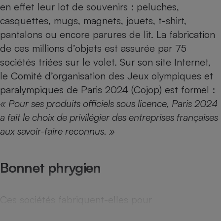
en effet leur lot de souvenirs : peluches,
Téléphone mobile -
Smartphone
casquettes, mugs, magnets, jouets, t-shirt,
Plaque de cuisson à
induction
pantalons ou encore parures de lit. La fabrication
de ces millions d’objets est assurée par 75
sociétés triées sur le volet. Sur son site Internet,
Climatiseur -
le Comité d’organisation des Jeux olympiques et
Ventilateur
paralympiques de Paris 2024 (Cojop) est formel :
« Pour ses produits officiels sous licence, Paris 2024
Antivirus
a fait le choix de privilégier des entreprises françaises
aux savoir-faire reconnus. »
Climatiseur -
Ventilateur
Bonnet phrygien
Ces sociétés fabriquent-elles pour