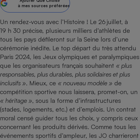
Ajouter
Que Choisir
à mes sources préférées
Petit électroménager - U
Complément
alimentaire
Un rendez-vous avec l’Histoire ! Le 26 juillet, à
Mutuelle
Assurance emprunteur
19 h 30 précise, plusieurs milliers d’athlètes de
tous les pays défileront sur la Seine lors d’une
cérémonie inédite. Le top départ du très attendu
Paris 2024, les Jeux olympiques et paralympiques
Matelas
Champagne
que les organisateurs français souhaitent
« plus
bouteille
Banque en 
responsables, plus durables, plus solidaires et plus
Téléviseur
inclusifs »
. Mieux, ce
« nouveau modèle »
de
Antimoustique
compétition sportive nous laissera, promet-on, un
Lave-linge
« héritage »
, sous la forme d’infrastructures
(stades, logements, etc.) et d’emplois. Un contrat
moral censé guider tous les choix, y compris ceux
Radiateur électrique
concernant les produits dérivés. Comme tous les
événements sportifs d’ampleur, les JO charrieront