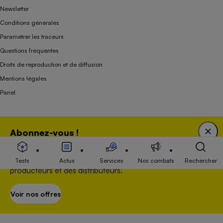
Newsletter
Conditions générales
Paramétrer les traceurs
Questions fréquentes
Droits de reproduction et de diffusion
Mentions légales
Panel
Association indépendante de l’État, des syndicats, des producteurs et des
Abonnez-vous !
distributeurs depuis 1951.
Bénéficiez d'une expertise unique tout en soutenant
une association 100 % indépendante de l'Etat, des
Tests
Actus
Services
Nos combats
Rechercher
producteurs et des distributeurs.
Voir nos offres
S’abonner