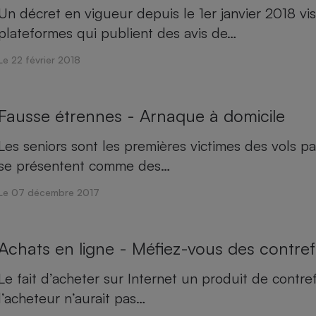
Un décret en vigueur depuis le 1er janvier 2018 vi
plateformes qui publient des avis de…
Le 22 février 2018
- Ustensile
Foie gras
Aide auditive
r
Assurance vie
Fausse étrennes - Arnaque à domicile
Les seniors sont les premières victimes des vols pa
se présentent comme des…
Poêle à granulés
gne - Comment choisir une
Le 07 décembre 2017
lle de champagne
en ligne
Ordinateur portable
Crème solaire
Achats en ligne - Méfiez-vous des contre
Lave-vaisselle
Le fait d’acheter sur Internet un produit de contr
l’acheteur n’aurait pas…