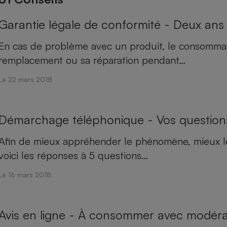
Garantie légale de conformité - Deux ans
atif sèche-linge
atif smartphone
atif nettoyeur haute
ateur mutuelle
on
En cas de problème avec un produit, le consomma
Réparation
remplacement ou sa réparation pendant…
Obsèques - Pompes
teur des devis d’opticiens
funèbres
Le 22 mars 2018
eur-congélateur
dio
 robot
nduction
son
ranulés
Démarchage téléphonique - Vos question
irante
e multifonction
électrique
Panneaux
r mobile
r portable
Afin de mieux appréhender le phénomène, mieux le
photovoltaïques
 Médicament
 balai
voici les réponses à 5 questions…
omplémentaire santé
 traîneau
ctile
Circuits courts et
Le 16 mars 2018
alimentation locale
Puériculture - Produit
 automatique
pour bébé
Banque en ligne
seur
Avis en ligne - À consommer avec modéra
vapeur