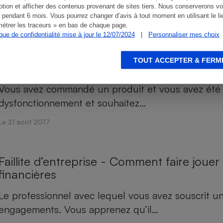
tion et afficher des contenus provenant de sites tiers. Nous conserverons vo
suite à vos relances. Vous…
 pendant 6 mois. Vous pourrez changer d’avis à tout moment en utilisant le li
étrer les traceurs » en bas de chaque page.
Le 21 août 2017
ique de confidentialité mise à jour le 12/07/2024
|
Personnaliser mes choix
TOUT ACCEPTER & FERM
Faillite d’entreprise - Comment demander 
Vous avez commandé un produit et vous avez été l
dysfonctionnement et souhaitez…
Le 21 août 2017
Faillite d’entreprise - Comment faire jouer
financières
Le professionnel avec lequel vous avez souscrit un
engagements. Vous apprenez qu’il…