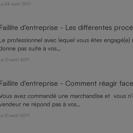
Électricité - Gaz
Le 24 août 2017
Appareil photo
Faillite d’entreprise - Les différentes proc
numérique
Four encastrable
Le professionnel avec lequel vous êtes engagé(e) r
donne pas suite à vos…
Le 21 août 2017
Lessive
Faillite d’entreprise - Comment réagir fac
Vous avez commandé une marchandise et vous n’ête
Aspirateur
vendeur ne répond pas à vos…
Le 21 août 2017