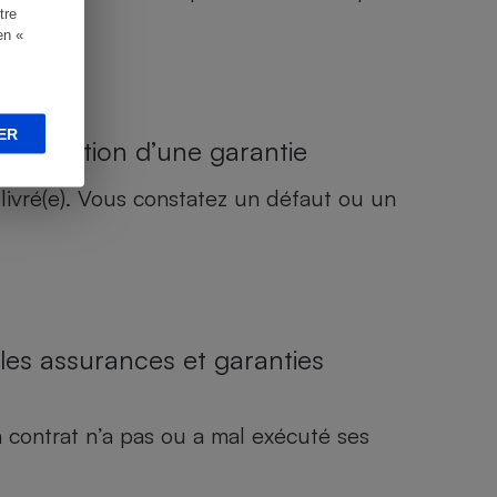
tre
en «
ER
l’exécution d’une garantie
ivré(e). Vous constatez un défaut ou un
 les assurances et garanties
 contrat n’a pas ou a mal exécuté ses