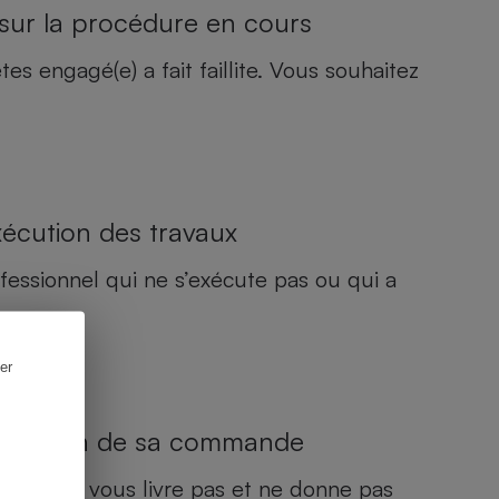
r sur la procédure en cours
s engagé(e) a fait faillite. Vous souhaitez
exécution des travaux
ssionnel qui ne s’exécute pas ou qui a
er
a livraison de sa commande
 qui ne vous livre pas et ne donne pas