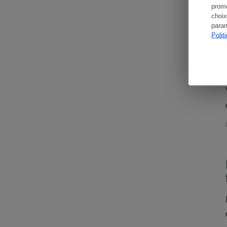
promo
choix
param
Polit