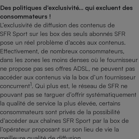
Des politiques d’exclusivité… qui excluent des
Petit électroménager - U
Complément
consommateurs !
alimentaire
L’exclusivité de diffusion des contenus de
Mutuelle
Assurance emprunteur
SFR Sport sur les box des seuls abonnés SFR
pose un réel problème d’accès aux contenus.
Effectivement, de nombreux consommateurs,
dans les zones les moins denses où le fournisseur
Matelas
Champagne
bouteille
ne propose pas ses offres ADSL, ne peuvent pas
Banque en 
accéder aux contenus via la box d’un fournisseur
Téléviseur
1
concurrent
. Qui plus est, le réseau de SFR ne
Antimoustique
Lave-linge
pouvant pas se targuer d’offrir systématiquement
la qualité de service la plus élevée, certains
consommateurs sont privés de la possibilité
d’accéder aux chaînes SFR Sport par la box de
Radiateur électrique
l’opérateur proposant sur son lieu de vie la
meilleure qualité de diffusion.