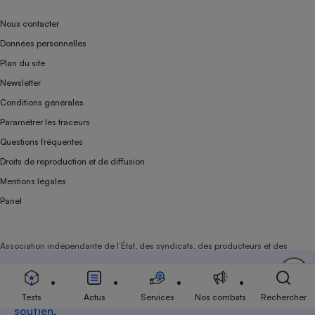
Nous contacter
Données personnelles
Plan du site
Newsletter
Conditions générales
Paramétrer les traceurs
Questions fréquentes
Droits de reproduction et de diffusion
Mentions légales
Panel
Association indépendante de l’État, des syndicats, des producteurs et des
distributeurs depuis 1951.
Soutenez-nous
Aujourd'hui plus que jamais, nous comptons sur
votre
Tests
Actus
Services
Nos combats
Rechercher
soutien
.