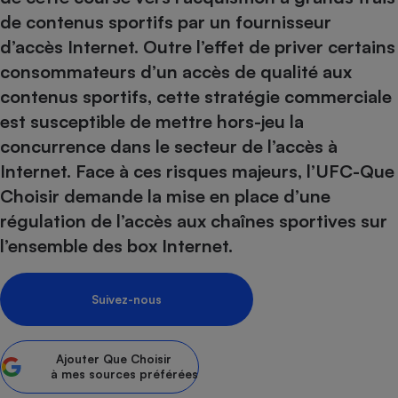
pression
Choisir son fioul
Assurance
Sécurité - Hygiène
Circulation routière
de contenus sportifs par un fournisseur
Choisir son pellet
Crédit immobilier
Banque - Crédit
Contrôle technique - Rép
d’accès Internet. Outre l’effet de priver certains
Comparateur assurance emprunteur
consommateurs d’un accès de qualité aux
Maison de retraite
Epargne - Fiscalité
Comparateu
Pièce détachée
contenus sportifs, cette stratégie commerciale
Energie Moins Chère Ensemble
Comparatif réfrigérateur
Comparatif casque audio
Comparatif tondeuse ro
Moto
est susceptible de mettre hors-jeu la
Comparatif plaque à indu
Comparatif barre de son
Comparatif poêle à gran
Supermarché - Drive
concurrence dans le secteur de l’accès à
Comparatif hotte aspira
Comparatif imprimante m
Comparatif radiateur éle
Internet. Face à ces risques majeurs, l’UFC-Que
Électricité - Gaz
Hygiène - Beauté
Comparatif climatiseur m
Comparatif ordinateur p
Choisir demande la mise en place d’une
Tous les comparateurs
Maladie - Médecine - Mé
Comparatif aspirateur bal
Comparatif ultrabook
régulation de l’accès aux chaînes sportives sur
Aménagement
Toutes les cartes interactives
Système de santé - Com
Comparatif aspirateur tr
Comparatif tablette tacti
l’ensemble des box Internet.
Supermarché - Drive
Bricolage - Jardinage
Retraite
Comparatif cafetière au
Chauffage
Speedtest - Testez le débit de votre
Mutuelle
Suivez-nous
Comparatif robot cuiseu
Image et son
Produit d'entretien
connexion Internet
Comparatif centrale vap
Comparateur auto
Informatique
Sécurité domestique
Ajouter
Que Choisir
Internet
à mes sources préférées
Gros électroménager
Téléphonie