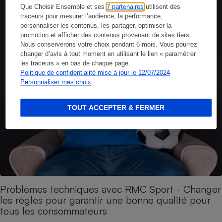
Que Choisir Ensemble et ses
7 partenaires
utilisent des
traceurs pour mesurer l’audience, la performance,
personnaliser les contenus, les partager, optimiser la
promotion et afficher des contenus provenant de sites tiers.
Nous conserverons votre choix pendant 6 mois. Vous pourrez
changer d’avis à tout moment en utilisant le lien « paramétrer
les traceurs » en bas de chaque page.
Politique de confidentialité mise à jour le 12/07/2024
Personnaliser mes choix
TOUT ACCEPTER & FERMER
Problèmes techniques avec RMC Sport - Changer
les règles pour garantir une bonne qualité pour
tous les consommateurs