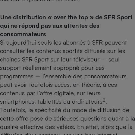
Téléphone mobile -
Smartphone
Plaque de cuisson à
Une distribution « over the top » de SFR Sport
induction
qui ne répond pas aux attentes des
consommateurs
Si aujourd’hui seuls les abonnés à SFR peuvent
Climatiseur -
Ventilateur
consulter les contenus sportifs diffusés sur les
chaînes SFR Sport sur leur téléviseur – seul
support réellement approprié pour ces
Antivirus
programmes – l’ensemble des consommateurs
Climatiseur -
peut avoir toutefois accès, en théorie, à ces
Ventilateur
contenus par l’offre digitale, sur leurs
2
smartphones, tablettes ou ordinateurs
.
Toutefois, la spécificité du mode de diffusion de
cette offre pose de sérieuses questions quant à la
qualité effective des vidéos. En effet, alors que la