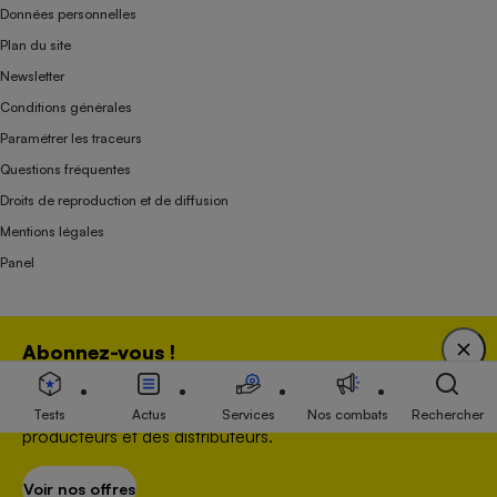
Données personnelles
Plan du site
Newsletter
Conditions générales
Paramétrer les traceurs
Questions fréquentes
Droits de reproduction et de diffusion
Mentions légales
Panel
Association indépendante de l’État, des syndicats, des producteurs et des
Abonnez-vous !
distributeurs depuis 1951.
Bénéficiez d'une expertise unique tout en soutenant
une association 100 % indépendante de l'Etat, des
Tests
Actus
Services
Nos combats
Rechercher
producteurs et des distributeurs.
Voir nos offres
S’abonner