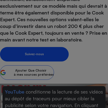
exclusivement sur ce modèle mais qui devrait à
Petit électroménager - U
Complément
terme être également disponible pour le Cook
alimentaire
Expert. Ces nouvelles options valent-elles le
Mutuelle
Assurance emprunteur
coup d’investir dans un robot 200 € plus cher
que le Cook Expert, toujours en vente ? Prise en
main avant notre test en laboratoire.
Matelas
Champagne
bouteille
Suivez-nous
Banque en 
Téléviseur
Antimoustique
Lave-linge
Ajouter
Que Choisir
à mes sources préférées
YouTube
conditionne la lecture de ses vidéos
Radiateur électrique
au dépôt de traceurs pour mieux cibler la
publicité selon votre navigation. En cliquant