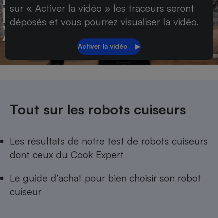
Téléphone mobile -
sur « Activer la vidéo » les traceurs seront
Smartphone
déposés et vous pourrez visualiser la vidéo.
Plaque de cuisson à
induction
Climatiseur -
Ventilateur
Tout sur les robots cuiseurs
Antivirus
Climatiseur -
Ventilateur
Les résultats de notre
test de robots cuiseurs
dont ceux du
Cook Expert
Le guide d’achat pour
bien choisir son robot
cuiseur