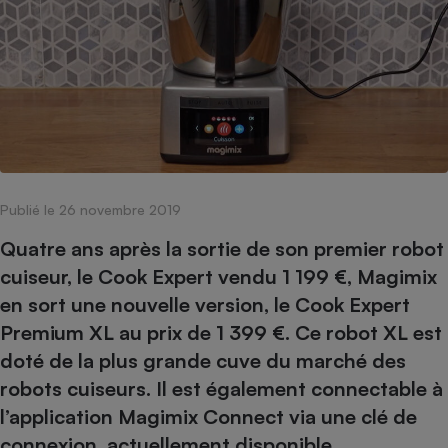
pression
Choisir son fioul
Assurance
Sécurité - Hygiène
Circulation routière
Choisir son pellet
Crédit immobilier
Banque - Crédit
Contrôle technique - Rép
Comparateur assurance emprunteur
Maison de retraite
Epargne - Fiscalité
Comparateu
Pièce détachée
Energie Moins Chère Ensemble
Comparatif réfrigérateur
Comparatif casque audio
Comparatif tondeuse ro
Moto
Comparatif plaque à indu
Comparatif barre de son
Comparatif poêle à gran
Supermarché - Drive
Comparatif hotte aspira
Comparatif imprimante m
Comparatif radiateur éle
Électricité - Gaz
Hygiène - Beauté
Comparatif climatiseur m
Comparatif ordinateur p
Publié le 26 novembre 2019
Tous les comparateurs
Maladie - Médecine - Mé
Comparatif aspirateur bal
Comparatif ultrabook
Quatre ans après la sortie de son premier robot
Aménagement
Toutes les cartes interactives
Système de santé - Com
Comparatif aspirateur tr
Comparatif tablette tacti
cuiseur, le Cook Expert vendu 1 199 €, Magimix
Supermarché - Drive
Bricolage - Jardinage
Retraite
en sort une nouvelle version, le Cook Expert
Comparatif cafetière au
Chauffage
Premium XL au prix de 1 399 €. Ce robot XL est
Speedtest - Testez le débit de votre
Mutuelle
Comparatif robot cuiseu
Image et son
Produit d'entretien
connexion Internet
doté de la plus grande cuve du marché des
Comparatif centrale vap
Comparateur auto
Informatique
Sécurité domestique
robots cuiseurs. Il est également connectable à
Internet
l’application Magimix Connect via une clé de
connexion, actuellement disponible
Gros électroménager
Téléphonie