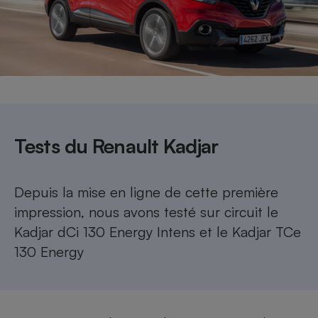
Petit électroménager - U
Complément
alimentaire
Mutuelle
Assurance emprunteur
Matelas
Tests du Renault Kadjar
Champagne
bouteille
Banque en 
Téléviseur
Depuis la mise en ligne de cette première
Antimoustique
Lave-linge
impression, nous avons testé sur circuit le
Kadjar dCi 130 Energy Intens
et le
Kadjar TCe
130 Energy
Radiateur électrique