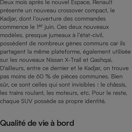
Deux mois après le
nouvel Espace
, Renault
Téléphone mobile -
Smartphone
présente un nouveau
crossover
compact, le
Plaque de cuisson à
Kadjar, dont l’ouverture des commandes
induction
er
commence le 1
juin. Ces deux nouveaux
modèles, presque jumeaux à l’état-civil,
possèdent de nombreux gènes communs car ils
Climatiseur -
Ventilateur
partagent la même plateforme, également utilisée
sur les nouveaux
Nissan X-Trail
et
Qashqai
.
D’ailleurs, entre ce dernier et le Kadjar, on trouve
Antivirus
pas moins de 60 % de pièces communes. Bien
Climatiseur -
Ventilateur
sûr, ce sont celles qui sont invisibles : le châssis,
les trains roulant, les moteurs, etc. Pour le reste,
chaque SUV possède sa propre identité.
Qualité de vie à bord