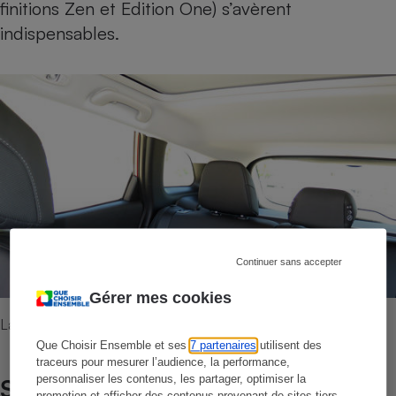
finitions Zen et Edition One) s’avèrent
indispensables.
Continuer sans accepter
Gérer mes cookies
La visibilité de trois quarts arrière n'est pas très bonne.
Que Choisir Ensemble et ses
7 partenaires
utilisent des
traceurs pour mesurer l’audience, la performance,
Sécurité
personnaliser les contenus, les partager, optimiser la