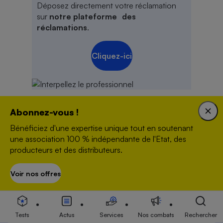
Déposez directement votre réclamation
sur
notre plateforme des
réclamations
.
Cliquez-ici
Abonnez-vous !
Newsletter
Bénéficiez d'une expertise unique tout en soutenant
une association 100 % indépendante de l'Etat, des
Recevez gratuitement notre newsletter
producteurs et des distributeurs.
hebdomadaire ! Actus, tests, enquêtes réalisés
Voir nos offres
S’abonner
par des experts.
En savoir plus
Adresse mail
Tests
Actus
Services
Nos combats
Rechercher