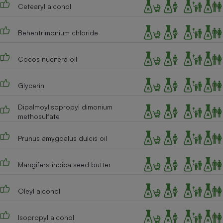
Téléphone mobile -
Cetearyl alcohol
Smartphone
Plaque de cuisson à
induction
Behentrimonium chloride
Cocos nucifera oil
Climatiseur -
Ventilateur
Glycerin
Dipalmoylisopropyl dimonium
Antivirus
methosulfate
Climatiseur -
Prunus amygdalus dulcis oil
Ventilateur
Mangifera indica seed butter
Oleyl alcohol
Isopropyl alcohol