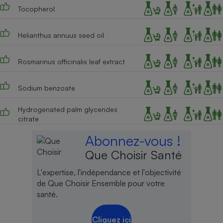
Tocopherol
Helianthus annuus seed oil
Rosmarinus officinalis leaf extract
Sodium benzoate
Hydrogenated palm glycerides
citrate
Abonnez-vous !
Que Choisir Santé
L'expertise, l'indépendance et l'objectivité
de Que Choisir Ensemble pour votre
santé.
Cliquez ici