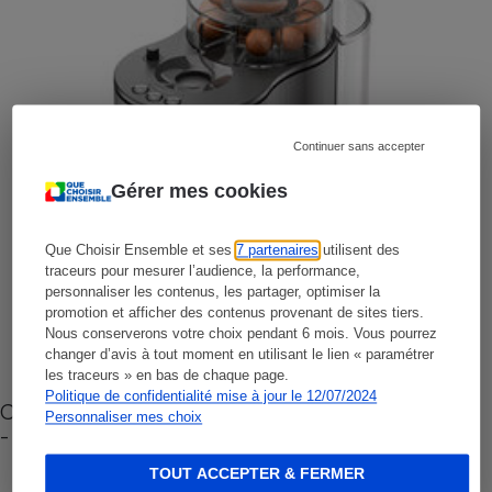
Continuer sans accepter
Gérer mes cookies
Que Choisir Ensemble et ses
7 partenaires
utilisent des
traceurs pour mesurer l’audience, la performance,
personnaliser les contenus, les partager, optimiser la
promotion et afficher des contenus provenant de sites tiers.
Nous conserverons votre choix pendant 6 mois. Vous pourrez
changer d’avis à tout moment en utilisant le lien « paramétrer
les traceurs » en bas de chaque page.
Politique de confidentialité mise à jour le 12/07/2024
Cafetière à capsules zéro déchet CoffeeB (vidéo)
Personnaliser mes choix
- Premières impressions
TOUT ACCEPTER & FERMER