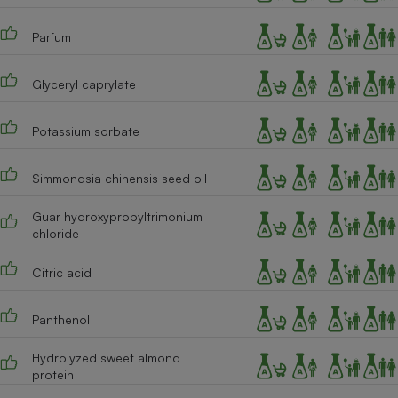
Cafetière à expressos
Parfum
Glyceryl caprylate
Potassium sorbate
Simmondsia chinensis seed oil
Robot ménager
Guar hydroxypropyltrimonium
chloride
Citric acid
Panthenol
Hydrolyzed sweet almond
protein