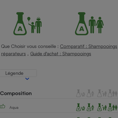
Petit électroménager - U
Complément
alimentaire
Mutuelle
Assurance emprunteur
Que Choisir vous conseille :
Comparatif : Shampooings
Matelas
,
Champagne
réparateurs
Guide d'achat : Shampooings
bouteille
Banque en 
Téléviseur
Légende
Antimoustique
Lave-linge
Composition
Radiateur électrique
Aqua